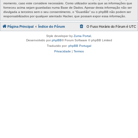
momento, caso este considere necessário. Como utilizador aceita que as informações que
forneceu acima sejam guardadas numa Base de Dados. Apesar desta informação não ser
divulgada a terceiros sem o seu consentimento, o “Guardião” ou o phpBB não podem ser
responsabilizados por qualquer atentado Hacker, que possam expor essa informação.
Página Principal
Índice do Fórum
O Fuso Horário do Fórum é
UTC
Style developer by
Zuma Portal
,
Desenvolvido por
phpBB
® Forum Software © phpBB Limited
Traduzido por:
phpBB Portugal
Privacidade
|
Termos