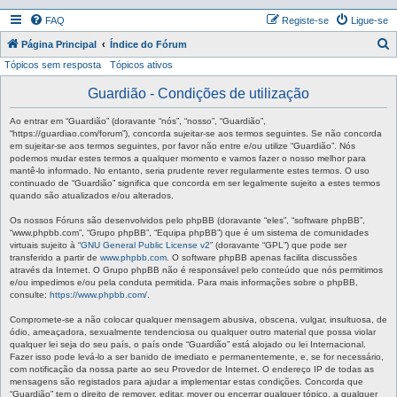
FAQ
Registe-se
Ligue-se
P
Página Principal
Índice do Fórum
Tópicos sem resposta
Tópicos ativos
e
s
Guardião - Condições de utilização
q
Ao entrar em “Guardião” (doravante “nós”, “nosso”, “Guardião”,
u
“https://guardiao.com/forum”), concorda sujeitar-se aos termos seguintes. Se não concorda
em sujeitar-se aos termos seguintes, por favor não entre e/ou utilize “Guardião”. Nós
i
podemos mudar estes termos a qualquer momento e vamos fazer o nosso melhor para
mantê-lo informado. No entanto, seria prudente rever regularmente estes termos. O uso
s
continuado de “Guardião” significa que concorda em ser legalmente sujeito a estes termos
a
quando são atualizados e/ou alterados.
r
Os nossos Fóruns são desenvolvidos pelo phpBB (doravante “eles”, “software phpBB”,
“www.phpbb.com”, “Grupo phpBB”, “Equipa phpBB”) que é um sistema de comunidades
virtuais sujeito à “
GNU General Public License v2
” (doravante “GPL”) que pode ser
transferido a partir de
www.phpbb.com
. O software phpBB apenas facilita discussões
através da Internet. O Grupo phpBB não é responsável pelo conteúdo que nós permitimos
e/ou impedimos e/ou pela conduta permitida. Para mais informações sobre o phpBB,
consulte:
https://www.phpbb.com/
.
Compromete-se a não colocar qualquer mensagem abusiva, obscena, vulgar, insultuosa, de
ódio, ameaçadora, sexualmente tendenciosa ou qualquer outro material que possa violar
qualquer lei seja do seu país, o país onde “Guardião” está alojado ou lei Internacional.
Fazer isso pode levá-lo a ser banido de imediato e permanentemente, e, se for necessário,
com notificação da nossa parte ao seu Provedor de Internet. O endereço IP de todas as
mensagens são registados para ajudar a implementar estas condições. Concorda que
“Guardião” tem o direito de remover, editar, mover ou encerrar qualquer tópico, a qualquer