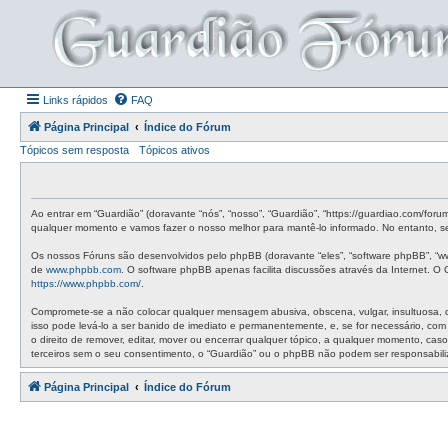
Links rápidos
FAQ
Página Principal
Índice do Fórum
Tópicos sem resposta
Tópicos ativos
Ao entrar em “Guardião” (doravante “nós”, “nosso”, “Guardião”, “https://guardiao.com/for
qualquer momento e vamos fazer o nosso melhor para mantê-lo informado. No entanto, ser
Os nossos Fóruns são desenvolvidos pelo phpBB (doravante “eles”, “software phpBB”, “w
de
www.phpbb.com
. O software phpBB apenas facilita discussões através da Internet. 
https://www.phpbb.com/
.
Compromete-se a não colocar qualquer mensagem abusiva, obscena, vulgar, insultuosa, de 
isso pode levá-lo a ser banido de imediato e permanentemente, e, se for necessário, co
o direito de remover, editar, mover ou encerrar qualquer tópico, a qualquer momento, c
terceiros sem o seu consentimento, o “Guardião” ou o phpBB não podem ser responsabil
Página Principal
Índice do Fórum