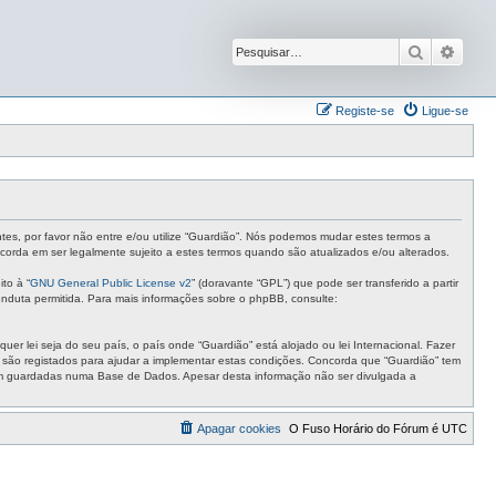
Pesquisar
Pesqu
Registe-se
Ligue-se
ntes, por favor não entre e/ou utilize “Guardião”. Nós podemos mudar estes termos a
corda em ser legalmente sujeito a estes termos quando são atualizados e/ou alterados.
to à “
GNU General Public License v2
” (doravante “GPL”) que pode ser transferido a partir
nduta permitida. Para mais informações sobre o phpBB, consulte:
r lei seja do seu país, o país onde “Guardião” está alojado ou lei Internacional. Fazer
s são registados para ajudar a implementar estas condições. Concorda que “Guardião” tem
ejam guardadas numa Base de Dados. Apesar desta informação não ser divulgada a
Apagar cookies
O Fuso Horário do Fórum é
UTC