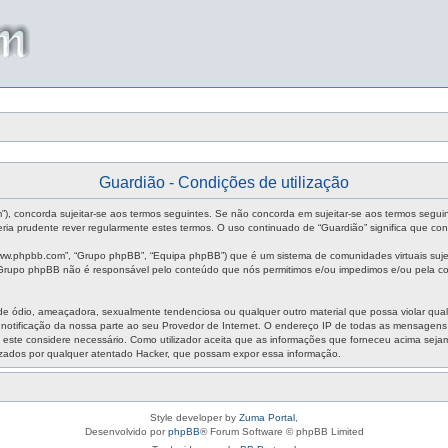
Guardião - Condições de utilização
um”), concorda sujeitar-se aos termos seguintes. Se não concorda em sujeitar-se aos termos segui
ia prudente rever regularmente estes termos. O uso continuado de “Guardião” significa que con
ww.phpbb.com”, “Grupo phpBB”, “Equipa phpBB”) que é um sistema de comunidades virtuais sujei
O Grupo phpBB não é responsável pelo conteúdo que nós permitimos e/ou impedimos e/ou pela co
ódio, ameaçadora, sexualmente tendenciosa ou qualquer outro material que possa violar qualque
m notificação da nossa parte ao seu Provedor de Internet. O endereço IP de todas as mensagen
aso este considere necessário. Como utilizador aceita que as informações que forneceu acima s
izados por qualquer atentado Hacker, que possam expor essa informação.
Style developer by
Zuma Portal
,
Desenvolvido por
phpBB
® Forum Software © phpBB Limited