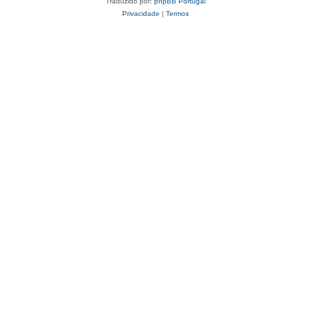
Traduzido por:
phpBB Portugal
Privacidade
|
Termos