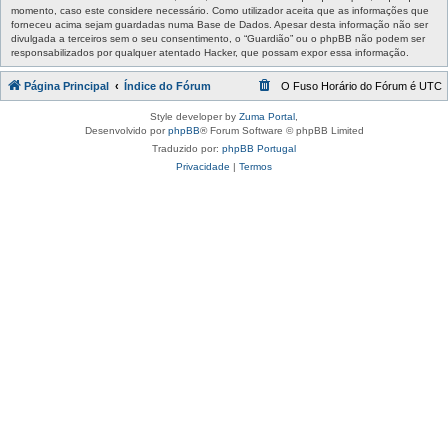
momento, caso este considere necessário. Como utilizador aceita que as informações que
forneceu acima sejam guardadas numa Base de Dados. Apesar desta informação não ser
divulgada a terceiros sem o seu consentimento, o “Guardião” ou o phpBB não podem ser
responsabilizados por qualquer atentado Hacker, que possam expor essa informação.
Página Principal
Índice do Fórum
O Fuso Horário do Fórum é
UTC
Style developer by
Zuma Portal
,
Desenvolvido por
phpBB
® Forum Software © phpBB Limited
Traduzido por:
phpBB Portugal
Privacidade
|
Termos