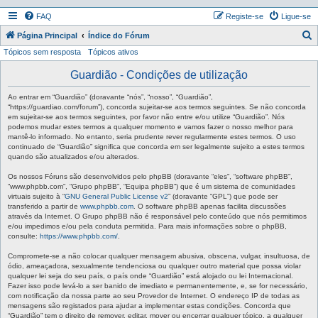
FAQ
Registe-se
Ligue-se
P
Página Principal
Índice do Fórum
Tópicos sem resposta
Tópicos ativos
e
s
Guardião - Condições de utilização
q
Ao entrar em “Guardião” (doravante “nós”, “nosso”, “Guardião”,
u
“https://guardiao.com/forum”), concorda sujeitar-se aos termos seguintes. Se não concorda
em sujeitar-se aos termos seguintes, por favor não entre e/ou utilize “Guardião”. Nós
i
podemos mudar estes termos a qualquer momento e vamos fazer o nosso melhor para
mantê-lo informado. No entanto, seria prudente rever regularmente estes termos. O uso
s
continuado de “Guardião” significa que concorda em ser legalmente sujeito a estes termos
a
quando são atualizados e/ou alterados.
r
Os nossos Fóruns são desenvolvidos pelo phpBB (doravante “eles”, “software phpBB”,
“www.phpbb.com”, “Grupo phpBB”, “Equipa phpBB”) que é um sistema de comunidades
virtuais sujeito à “
GNU General Public License v2
” (doravante “GPL”) que pode ser
transferido a partir de
www.phpbb.com
. O software phpBB apenas facilita discussões
através da Internet. O Grupo phpBB não é responsável pelo conteúdo que nós permitimos
e/ou impedimos e/ou pela conduta permitida. Para mais informações sobre o phpBB,
consulte:
https://www.phpbb.com/
.
Compromete-se a não colocar qualquer mensagem abusiva, obscena, vulgar, insultuosa, de
ódio, ameaçadora, sexualmente tendenciosa ou qualquer outro material que possa violar
qualquer lei seja do seu país, o país onde “Guardião” está alojado ou lei Internacional.
Fazer isso pode levá-lo a ser banido de imediato e permanentemente, e, se for necessário,
com notificação da nossa parte ao seu Provedor de Internet. O endereço IP de todas as
mensagens são registados para ajudar a implementar estas condições. Concorda que
“Guardião” tem o direito de remover, editar, mover ou encerrar qualquer tópico, a qualquer