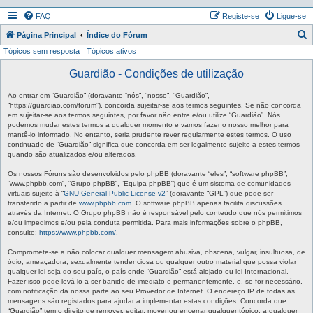
FAQ
Registe-se
Ligue-se
P
Página Principal
Índice do Fórum
Tópicos sem resposta
Tópicos ativos
e
s
Guardião - Condições de utilização
q
Ao entrar em “Guardião” (doravante “nós”, “nosso”, “Guardião”,
u
“https://guardiao.com/forum”), concorda sujeitar-se aos termos seguintes. Se não concorda
em sujeitar-se aos termos seguintes, por favor não entre e/ou utilize “Guardião”. Nós
i
podemos mudar estes termos a qualquer momento e vamos fazer o nosso melhor para
mantê-lo informado. No entanto, seria prudente rever regularmente estes termos. O uso
s
continuado de “Guardião” significa que concorda em ser legalmente sujeito a estes termos
a
quando são atualizados e/ou alterados.
r
Os nossos Fóruns são desenvolvidos pelo phpBB (doravante “eles”, “software phpBB”,
“www.phpbb.com”, “Grupo phpBB”, “Equipa phpBB”) que é um sistema de comunidades
virtuais sujeito à “
GNU General Public License v2
” (doravante “GPL”) que pode ser
transferido a partir de
www.phpbb.com
. O software phpBB apenas facilita discussões
através da Internet. O Grupo phpBB não é responsável pelo conteúdo que nós permitimos
e/ou impedimos e/ou pela conduta permitida. Para mais informações sobre o phpBB,
consulte:
https://www.phpbb.com/
.
Compromete-se a não colocar qualquer mensagem abusiva, obscena, vulgar, insultuosa, de
ódio, ameaçadora, sexualmente tendenciosa ou qualquer outro material que possa violar
qualquer lei seja do seu país, o país onde “Guardião” está alojado ou lei Internacional.
Fazer isso pode levá-lo a ser banido de imediato e permanentemente, e, se for necessário,
com notificação da nossa parte ao seu Provedor de Internet. O endereço IP de todas as
mensagens são registados para ajudar a implementar estas condições. Concorda que
“Guardião” tem o direito de remover, editar, mover ou encerrar qualquer tópico, a qualquer