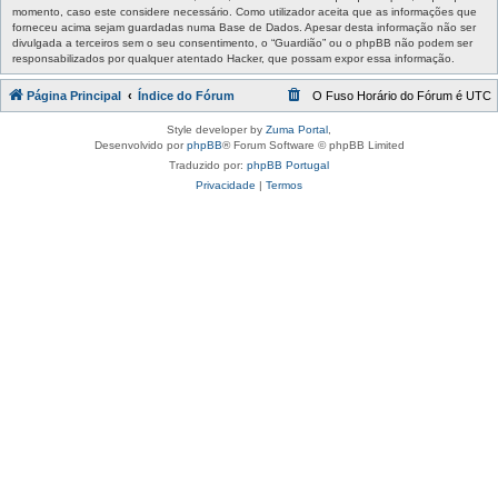
momento, caso este considere necessário. Como utilizador aceita que as informações que
forneceu acima sejam guardadas numa Base de Dados. Apesar desta informação não ser
divulgada a terceiros sem o seu consentimento, o “Guardião” ou o phpBB não podem ser
responsabilizados por qualquer atentado Hacker, que possam expor essa informação.
Página Principal
Índice do Fórum
O Fuso Horário do Fórum é
UTC
Style developer by
Zuma Portal
,
Desenvolvido por
phpBB
® Forum Software © phpBB Limited
Traduzido por:
phpBB Portugal
Privacidade
|
Termos