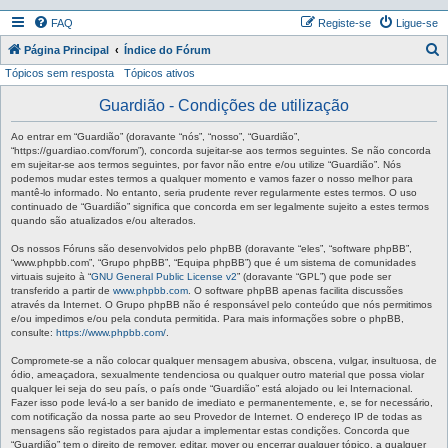
FAQ
Registe-se
Ligue-se
P
Página Principal
Índice do Fórum
Tópicos sem resposta
Tópicos ativos
e
s
Guardião - Condições de utilização
q
Ao entrar em “Guardião” (doravante “nós”, “nosso”, “Guardião”,
u
“https://guardiao.com/forum”), concorda sujeitar-se aos termos seguintes. Se não concorda
em sujeitar-se aos termos seguintes, por favor não entre e/ou utilize “Guardião”. Nós
i
podemos mudar estes termos a qualquer momento e vamos fazer o nosso melhor para
mantê-lo informado. No entanto, seria prudente rever regularmente estes termos. O uso
s
continuado de “Guardião” significa que concorda em ser legalmente sujeito a estes termos
a
quando são atualizados e/ou alterados.
r
Os nossos Fóruns são desenvolvidos pelo phpBB (doravante “eles”, “software phpBB”,
“www.phpbb.com”, “Grupo phpBB”, “Equipa phpBB”) que é um sistema de comunidades
virtuais sujeito à “
GNU General Public License v2
” (doravante “GPL”) que pode ser
transferido a partir de
www.phpbb.com
. O software phpBB apenas facilita discussões
através da Internet. O Grupo phpBB não é responsável pelo conteúdo que nós permitimos
e/ou impedimos e/ou pela conduta permitida. Para mais informações sobre o phpBB,
consulte:
https://www.phpbb.com/
.
Compromete-se a não colocar qualquer mensagem abusiva, obscena, vulgar, insultuosa, de
ódio, ameaçadora, sexualmente tendenciosa ou qualquer outro material que possa violar
qualquer lei seja do seu país, o país onde “Guardião” está alojado ou lei Internacional.
Fazer isso pode levá-lo a ser banido de imediato e permanentemente, e, se for necessário,
com notificação da nossa parte ao seu Provedor de Internet. O endereço IP de todas as
mensagens são registados para ajudar a implementar estas condições. Concorda que
“Guardião” tem o direito de remover, editar, mover ou encerrar qualquer tópico, a qualquer