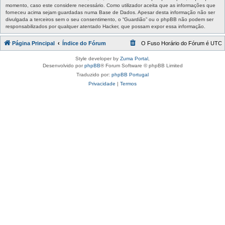
momento, caso este considere necessário. Como utilizador aceita que as informações que
forneceu acima sejam guardadas numa Base de Dados. Apesar desta informação não ser
divulgada a terceiros sem o seu consentimento, o “Guardião” ou o phpBB não podem ser
responsabilizados por qualquer atentado Hacker, que possam expor essa informação.
Página Principal
Índice do Fórum
O Fuso Horário do Fórum é
UTC
Style developer by
Zuma Portal
,
Desenvolvido por
phpBB
® Forum Software © phpBB Limited
Traduzido por:
phpBB Portugal
Privacidade
|
Termos