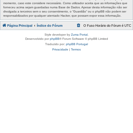
momento, caso este considere necessário. Como utilizador aceita que as informações que
forneceu acima sejam guardadas numa Base de Dados. Apesar desta informação não ser
divulgada a terceiros sem o seu consentimento, o “Guardião” ou o phpBB não podem ser
responsabilizados por qualquer atentado Hacker, que possam expor essa informação.
Página Principal
Índice do Fórum
O Fuso Horário do Fórum é
UTC
Style developer by
Zuma Portal
,
Desenvolvido por
phpBB
® Forum Software © phpBB Limited
Traduzido por:
phpBB Portugal
Privacidade
|
Termos