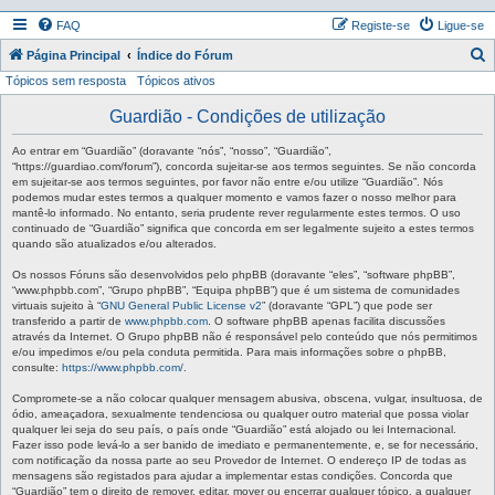
FAQ
Registe-se
Ligue-se
P
Página Principal
Índice do Fórum
Tópicos sem resposta
Tópicos ativos
e
s
Guardião - Condições de utilização
q
Ao entrar em “Guardião” (doravante “nós”, “nosso”, “Guardião”,
u
“https://guardiao.com/forum”), concorda sujeitar-se aos termos seguintes. Se não concorda
em sujeitar-se aos termos seguintes, por favor não entre e/ou utilize “Guardião”. Nós
i
podemos mudar estes termos a qualquer momento e vamos fazer o nosso melhor para
mantê-lo informado. No entanto, seria prudente rever regularmente estes termos. O uso
s
continuado de “Guardião” significa que concorda em ser legalmente sujeito a estes termos
a
quando são atualizados e/ou alterados.
r
Os nossos Fóruns são desenvolvidos pelo phpBB (doravante “eles”, “software phpBB”,
“www.phpbb.com”, “Grupo phpBB”, “Equipa phpBB”) que é um sistema de comunidades
virtuais sujeito à “
GNU General Public License v2
” (doravante “GPL”) que pode ser
transferido a partir de
www.phpbb.com
. O software phpBB apenas facilita discussões
através da Internet. O Grupo phpBB não é responsável pelo conteúdo que nós permitimos
e/ou impedimos e/ou pela conduta permitida. Para mais informações sobre o phpBB,
consulte:
https://www.phpbb.com/
.
Compromete-se a não colocar qualquer mensagem abusiva, obscena, vulgar, insultuosa, de
ódio, ameaçadora, sexualmente tendenciosa ou qualquer outro material que possa violar
qualquer lei seja do seu país, o país onde “Guardião” está alojado ou lei Internacional.
Fazer isso pode levá-lo a ser banido de imediato e permanentemente, e, se for necessário,
com notificação da nossa parte ao seu Provedor de Internet. O endereço IP de todas as
mensagens são registados para ajudar a implementar estas condições. Concorda que
“Guardião” tem o direito de remover, editar, mover ou encerrar qualquer tópico, a qualquer