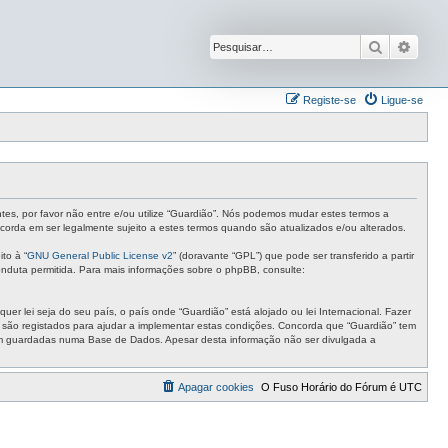
Pesquisar
Pesqu
Registe-se
Ligue-se
ntes, por favor não entre e/ou utilize “Guardião”. Nós podemos mudar estes termos a
corda em ser legalmente sujeito a estes termos quando são atualizados e/ou alterados.
to à “
GNU General Public License v2
” (doravante “GPL”) que pode ser transferido a partir
nduta permitida. Para mais informações sobre o phpBB, consulte:
r lei seja do seu país, o país onde “Guardião” está alojado ou lei Internacional. Fazer
s são registados para ajudar a implementar estas condições. Concorda que “Guardião” tem
ejam guardadas numa Base de Dados. Apesar desta informação não ser divulgada a
Apagar cookies
O Fuso Horário do Fórum é
UTC