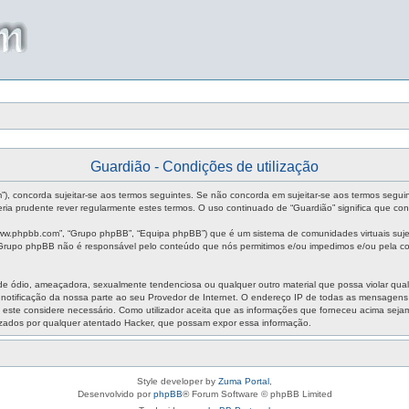
Guardião - Condições de utilização
um”), concorda sujeitar-se aos termos seguintes. Se não concorda em sujeitar-se aos termos segui
ia prudente rever regularmente estes termos. O uso continuado de “Guardião” significa que con
ww.phpbb.com”, “Grupo phpBB”, “Equipa phpBB”) que é um sistema de comunidades virtuais sujei
O Grupo phpBB não é responsável pelo conteúdo que nós permitimos e/ou impedimos e/ou pela co
ódio, ameaçadora, sexualmente tendenciosa ou qualquer outro material que possa violar qualque
m notificação da nossa parte ao seu Provedor de Internet. O endereço IP de todas as mensagen
aso este considere necessário. Como utilizador aceita que as informações que forneceu acima s
izados por qualquer atentado Hacker, que possam expor essa informação.
Style developer by
Zuma Portal
,
Desenvolvido por
phpBB
® Forum Software © phpBB Limited