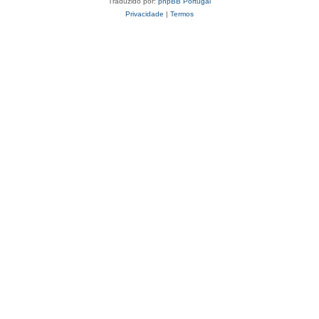
Traduzido por:
phpBB Portugal
Privacidade
|
Termos