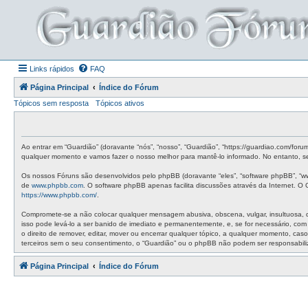
Links rápidos
FAQ
Página Principal
Índice do Fórum
Tópicos sem resposta
Tópicos ativos
Ao entrar em “Guardião” (doravante “nós”, “nosso”, “Guardião”, “https://guardiao.com/for
qualquer momento e vamos fazer o nosso melhor para mantê-lo informado. No entanto, ser
Os nossos Fóruns são desenvolvidos pelo phpBB (doravante “eles”, “software phpBB”, “w
de
www.phpbb.com
. O software phpBB apenas facilita discussões através da Internet. 
https://www.phpbb.com/
.
Compromete-se a não colocar qualquer mensagem abusiva, obscena, vulgar, insultuosa, de 
isso pode levá-lo a ser banido de imediato e permanentemente, e, se for necessário, co
o direito de remover, editar, mover ou encerrar qualquer tópico, a qualquer momento, c
terceiros sem o seu consentimento, o “Guardião” ou o phpBB não podem ser responsabil
Página Principal
Índice do Fórum