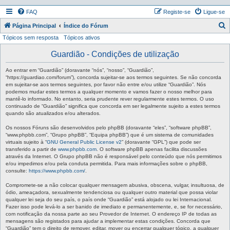
FAQ
Registe-se
Ligue-se
P
Página Principal
Índice do Fórum
Tópicos sem resposta
Tópicos ativos
e
s
Guardião - Condições de utilização
q
Ao entrar em “Guardião” (doravante “nós”, “nosso”, “Guardião”,
u
“https://guardiao.com/forum”), concorda sujeitar-se aos termos seguintes. Se não concorda
em sujeitar-se aos termos seguintes, por favor não entre e/ou utilize “Guardião”. Nós
i
podemos mudar estes termos a qualquer momento e vamos fazer o nosso melhor para
mantê-lo informado. No entanto, seria prudente rever regularmente estes termos. O uso
s
continuado de “Guardião” significa que concorda em ser legalmente sujeito a estes termos
a
quando são atualizados e/ou alterados.
r
Os nossos Fóruns são desenvolvidos pelo phpBB (doravante “eles”, “software phpBB”,
“www.phpbb.com”, “Grupo phpBB”, “Equipa phpBB”) que é um sistema de comunidades
virtuais sujeito à “
GNU General Public License v2
” (doravante “GPL”) que pode ser
transferido a partir de
www.phpbb.com
. O software phpBB apenas facilita discussões
através da Internet. O Grupo phpBB não é responsável pelo conteúdo que nós permitimos
e/ou impedimos e/ou pela conduta permitida. Para mais informações sobre o phpBB,
consulte:
https://www.phpbb.com/
.
Compromete-se a não colocar qualquer mensagem abusiva, obscena, vulgar, insultuosa, de
ódio, ameaçadora, sexualmente tendenciosa ou qualquer outro material que possa violar
qualquer lei seja do seu país, o país onde “Guardião” está alojado ou lei Internacional.
Fazer isso pode levá-lo a ser banido de imediato e permanentemente, e, se for necessário,
com notificação da nossa parte ao seu Provedor de Internet. O endereço IP de todas as
mensagens são registados para ajudar a implementar estas condições. Concorda que
“Guardião” tem o direito de remover, editar, mover ou encerrar qualquer tópico, a qualquer