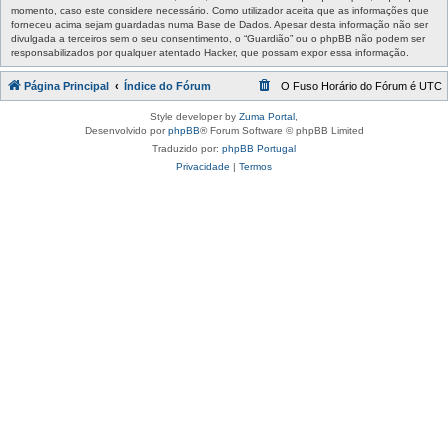
momento, caso este considere necessário. Como utilizador aceita que as informações que
forneceu acima sejam guardadas numa Base de Dados. Apesar desta informação não ser
divulgada a terceiros sem o seu consentimento, o “Guardião” ou o phpBB não podem ser
responsabilizados por qualquer atentado Hacker, que possam expor essa informação.
Página Principal
Índice do Fórum
O Fuso Horário do Fórum é
UTC
Style developer by
Zuma Portal
,
Desenvolvido por
phpBB
® Forum Software © phpBB Limited
Traduzido por:
phpBB Portugal
Privacidade
|
Termos