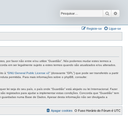
Pesquisar
Pesqu
Registe-se
Ligue-se
ntes, por favor não entre e/ou utilize “Guardião”. Nós podemos mudar estes termos a
corda em ser legalmente sujeito a estes termos quando são atualizados e/ou alterados.
to à “
GNU General Public License v2
” (doravante “GPL”) que pode ser transferido a partir
nduta permitida. Para mais informações sobre o phpBB, consulte:
r lei seja do seu país, o país onde “Guardião” está alojado ou lei Internacional. Fazer
s são registados para ajudar a implementar estas condições. Concorda que “Guardião” tem
ejam guardadas numa Base de Dados. Apesar desta informação não ser divulgada a
Apagar cookies
O Fuso Horário do Fórum é
UTC