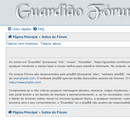
Links rápidos
FAQ
Página Principal
Índice do Fórum
Tópicos sem resposta
Tópicos ativos
Ao entrar em “Guardião” (doravante “nós”, “nosso”, “Guardião”, “https://guardiao.com/for
qualquer momento e vamos fazer o nosso melhor para mantê-lo informado. No entanto, ser
Os nossos Fóruns são desenvolvidos pelo phpBB (doravante “eles”, “software phpBB”, “w
de
www.phpbb.com
. O software phpBB apenas facilita discussões através da Internet. 
https://www.phpbb.com/
.
Compromete-se a não colocar qualquer mensagem abusiva, obscena, vulgar, insultuosa, de 
isso pode levá-lo a ser banido de imediato e permanentemente, e, se for necessário, co
o direito de remover, editar, mover ou encerrar qualquer tópico, a qualquer momento, c
terceiros sem o seu consentimento, o “Guardião” ou o phpBB não podem ser responsabil
Página Principal
Índice do Fórum