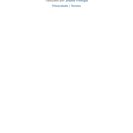
Traduzido por:
phpBB Portugal
Privacidade
|
Termos