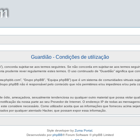
Guardião - Condições de utilização
um”), concorda sujeitar-se aos termos seguintes. Se não concorda em sujeitar-se aos termos segui
ia prudente rever regularmente estes termos. O uso continuado de “Guardião” significa que con
ww.phpbb.com”, “Grupo phpBB”, “Equipa phpBB”) que é um sistema de comunidades virtuais sujei
O Grupo phpBB não é responsável pelo conteúdo que nós permitimos e/ou impedimos e/ou pela co
ódio, ameaçadora, sexualmente tendenciosa ou qualquer outro material que possa violar qualque
m notificação da nossa parte ao seu Provedor de Internet. O endereço IP de todas as mensagen
aso este considere necessário. Como utilizador aceita que as informações que forneceu acima s
izados por qualquer atentado Hacker, que possam expor essa informação.
Style developer by
Zuma Portal
,
Desenvolvido por
phpBB
® Forum Software © phpBB Limited