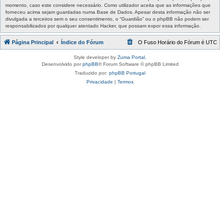
momento, caso este considere necessário. Como utilizador aceita que as informações que
forneceu acima sejam guardadas numa Base de Dados. Apesar desta informação não ser
divulgada a terceiros sem o seu consentimento, o “Guardião” ou o phpBB não podem ser
responsabilizados por qualquer atentado Hacker, que possam expor essa informação.
Página Principal
Índice do Fórum
O Fuso Horário do Fórum é
UTC
Style developer by
Zuma Portal
,
Desenvolvido por
phpBB
® Forum Software © phpBB Limited
Traduzido por:
phpBB Portugal
Privacidade
|
Termos