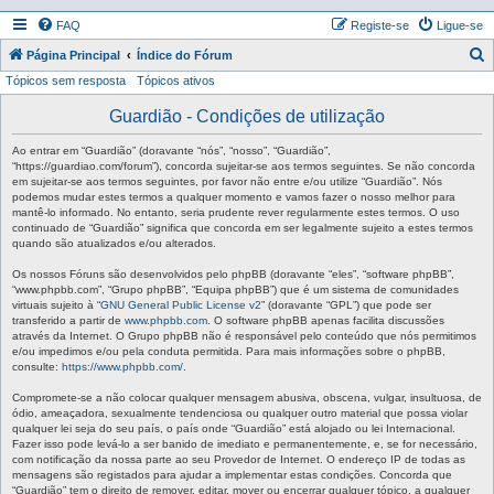
FAQ
Registe-se
Ligue-se
P
Página Principal
Índice do Fórum
Tópicos sem resposta
Tópicos ativos
e
s
Guardião - Condições de utilização
q
Ao entrar em “Guardião” (doravante “nós”, “nosso”, “Guardião”,
u
“https://guardiao.com/forum”), concorda sujeitar-se aos termos seguintes. Se não concorda
em sujeitar-se aos termos seguintes, por favor não entre e/ou utilize “Guardião”. Nós
i
podemos mudar estes termos a qualquer momento e vamos fazer o nosso melhor para
mantê-lo informado. No entanto, seria prudente rever regularmente estes termos. O uso
s
continuado de “Guardião” significa que concorda em ser legalmente sujeito a estes termos
a
quando são atualizados e/ou alterados.
r
Os nossos Fóruns são desenvolvidos pelo phpBB (doravante “eles”, “software phpBB”,
“www.phpbb.com”, “Grupo phpBB”, “Equipa phpBB”) que é um sistema de comunidades
virtuais sujeito à “
GNU General Public License v2
” (doravante “GPL”) que pode ser
transferido a partir de
www.phpbb.com
. O software phpBB apenas facilita discussões
através da Internet. O Grupo phpBB não é responsável pelo conteúdo que nós permitimos
e/ou impedimos e/ou pela conduta permitida. Para mais informações sobre o phpBB,
consulte:
https://www.phpbb.com/
.
Compromete-se a não colocar qualquer mensagem abusiva, obscena, vulgar, insultuosa, de
ódio, ameaçadora, sexualmente tendenciosa ou qualquer outro material que possa violar
qualquer lei seja do seu país, o país onde “Guardião” está alojado ou lei Internacional.
Fazer isso pode levá-lo a ser banido de imediato e permanentemente, e, se for necessário,
com notificação da nossa parte ao seu Provedor de Internet. O endereço IP de todas as
mensagens são registados para ajudar a implementar estas condições. Concorda que
“Guardião” tem o direito de remover, editar, mover ou encerrar qualquer tópico, a qualquer