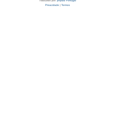
Traduzido por:
phpBB Portugal
Privacidade
|
Termos