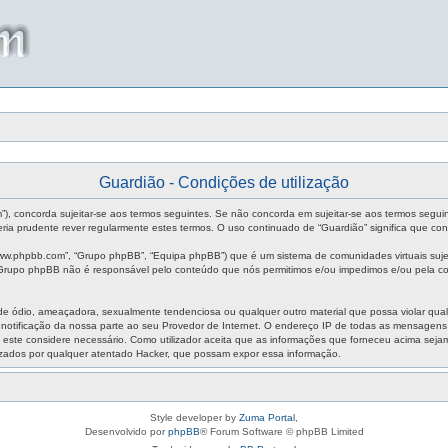
Guardião - Condições de utilização
um”), concorda sujeitar-se aos termos seguintes. Se não concorda em sujeitar-se aos termos segui
ia prudente rever regularmente estes termos. O uso continuado de “Guardião” significa que con
ww.phpbb.com”, “Grupo phpBB”, “Equipa phpBB”) que é um sistema de comunidades virtuais sujei
O Grupo phpBB não é responsável pelo conteúdo que nós permitimos e/ou impedimos e/ou pela co
ódio, ameaçadora, sexualmente tendenciosa ou qualquer outro material que possa violar qualque
m notificação da nossa parte ao seu Provedor de Internet. O endereço IP de todas as mensagen
aso este considere necessário. Como utilizador aceita que as informações que forneceu acima s
izados por qualquer atentado Hacker, que possam expor essa informação.
Style developer by
Zuma Portal
,
Desenvolvido por
phpBB
® Forum Software © phpBB Limited