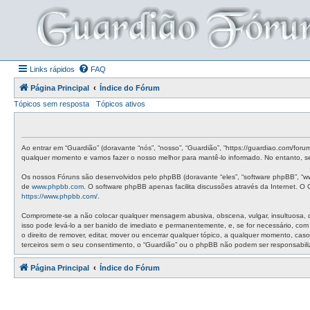
Links rápidos
FAQ
Página Principal
Índice do Fórum
Tópicos sem resposta
Tópicos ativos
Ao entrar em “Guardião” (doravante “nós”, “nosso”, “Guardião”, “https://guardiao.com/for
qualquer momento e vamos fazer o nosso melhor para mantê-lo informado. No entanto, ser
Os nossos Fóruns são desenvolvidos pelo phpBB (doravante “eles”, “software phpBB”, “w
de
www.phpbb.com
. O software phpBB apenas facilita discussões através da Internet. 
https://www.phpbb.com/
.
Compromete-se a não colocar qualquer mensagem abusiva, obscena, vulgar, insultuosa, de 
isso pode levá-lo a ser banido de imediato e permanentemente, e, se for necessário, co
o direito de remover, editar, mover ou encerrar qualquer tópico, a qualquer momento, c
terceiros sem o seu consentimento, o “Guardião” ou o phpBB não podem ser responsabil
Página Principal
Índice do Fórum