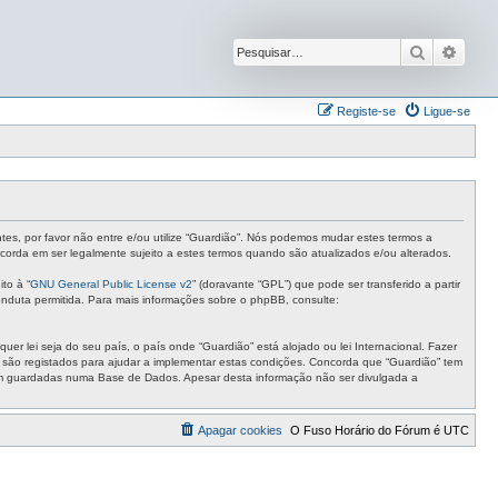
Pesquisar
Pesqu
Registe-se
Ligue-se
ntes, por favor não entre e/ou utilize “Guardião”. Nós podemos mudar estes termos a
corda em ser legalmente sujeito a estes termos quando são atualizados e/ou alterados.
to à “
GNU General Public License v2
” (doravante “GPL”) que pode ser transferido a partir
nduta permitida. Para mais informações sobre o phpBB, consulte:
r lei seja do seu país, o país onde “Guardião” está alojado ou lei Internacional. Fazer
s são registados para ajudar a implementar estas condições. Concorda que “Guardião” tem
ejam guardadas numa Base de Dados. Apesar desta informação não ser divulgada a
Apagar cookies
O Fuso Horário do Fórum é
UTC