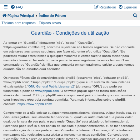
FAQ
Registe-se
Ligue-se
P
Página Principal
Índice do Fórum
Tópicos sem resposta
Tópicos ativos
e
s
Guardião - Condições de utilização
q
Ao entrar em “Guardião” (doravante “nós”, “nosso”, “Guardião”,
u
“https://guardiao.com/forum”), concorda sujeitar-se aos termos seguintes. Se não concorda
em sujeitar-se aos termos seguintes, por favor não entre e/ou utilize “Guardião”. Nós
i
podemos mudar estes termos a qualquer momento e vamos fazer o nosso melhor para
mantê-lo informado. No entanto, seria prudente rever regularmente estes termos. O uso
s
continuado de “Guardião” significa que concorda em ser legalmente sujeito a estes termos
a
quando são atualizados e/ou alterados.
r
Os nossos Fóruns são desenvolvidos pelo phpBB (doravante “eles”, “software phpBB”,
“www.phpbb.com”, “Grupo phpBB”, “Equipa phpBB”) que é um sistema de comunidades
virtuais sujeito à “
GNU General Public License v2
” (doravante “GPL”) que pode ser
transferido a partir de
www.phpbb.com
. O software phpBB apenas facilita discussões
através da Internet. O Grupo phpBB não é responsável pelo conteúdo que nós permitimos
e/ou impedimos e/ou pela conduta permitida. Para mais informações sobre o phpBB,
consulte:
https://www.phpbb.com/
.
Compromete-se a não colocar qualquer mensagem abusiva, obscena, vulgar, insultuosa, de
ódio, ameaçadora, sexualmente tendenciosa ou qualquer outro material que possa violar
qualquer lei seja do seu país, o país onde “Guardião” está alojado ou lei Internacional.
Fazer isso pode levá-lo a ser banido de imediato e permanentemente, e, se for necessário,
com notificação da nossa parte ao seu Provedor de Internet. O endereço IP de todas as
mensagens são registados para ajudar a implementar estas condições. Concorda que
“Guardião” tem o direito de remover, editar, mover ou encerrar qualquer tópico, a qualquer