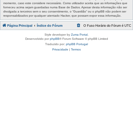
momento, caso este considere necessário. Como utilizador aceita que as informações que
forneceu acima sejam guardadas numa Base de Dados. Apesar desta informação não ser
divulgada a terceiros sem o seu consentimento, o “Guardião” ou o phpBB não podem ser
responsabilizados por qualquer atentado Hacker, que possam expor essa informação.
Página Principal
Índice do Fórum
O Fuso Horário do Fórum é
UTC
Style developer by
Zuma Portal
,
Desenvolvido por
phpBB
® Forum Software © phpBB Limited
Traduzido por:
phpBB Portugal
Privacidade
|
Termos