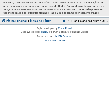
momento, caso este considere necessário. Como utilizador aceita que as informações que
forneceu acima sejam guardadas numa Base de Dados. Apesar desta informação não ser
divulgada a terceiros sem o seu consentimento, o “Guardião” ou o phpBB não podem ser
responsabilizados por qualquer atentado Hacker, que possam expor essa informação.
Página Principal
Índice do Fórum
O Fuso Horário do Fórum é
UTC
Style developer by
Zuma Portal
,
Desenvolvido por
phpBB
® Forum Software © phpBB Limited
Traduzido por:
phpBB Portugal
Privacidade
|
Termos