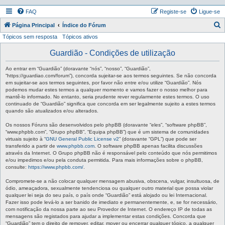
FAQ
Registe-se
Ligue-se
P
Página Principal
Índice do Fórum
Tópicos sem resposta
Tópicos ativos
e
s
Guardião - Condições de utilização
q
Ao entrar em “Guardião” (doravante “nós”, “nosso”, “Guardião”,
u
“https://guardiao.com/forum”), concorda sujeitar-se aos termos seguintes. Se não concorda
em sujeitar-se aos termos seguintes, por favor não entre e/ou utilize “Guardião”. Nós
i
podemos mudar estes termos a qualquer momento e vamos fazer o nosso melhor para
mantê-lo informado. No entanto, seria prudente rever regularmente estes termos. O uso
s
continuado de “Guardião” significa que concorda em ser legalmente sujeito a estes termos
a
quando são atualizados e/ou alterados.
r
Os nossos Fóruns são desenvolvidos pelo phpBB (doravante “eles”, “software phpBB”,
“www.phpbb.com”, “Grupo phpBB”, “Equipa phpBB”) que é um sistema de comunidades
virtuais sujeito à “
GNU General Public License v2
” (doravante “GPL”) que pode ser
transferido a partir de
www.phpbb.com
. O software phpBB apenas facilita discussões
através da Internet. O Grupo phpBB não é responsável pelo conteúdo que nós permitimos
e/ou impedimos e/ou pela conduta permitida. Para mais informações sobre o phpBB,
consulte:
https://www.phpbb.com/
.
Compromete-se a não colocar qualquer mensagem abusiva, obscena, vulgar, insultuosa, de
ódio, ameaçadora, sexualmente tendenciosa ou qualquer outro material que possa violar
qualquer lei seja do seu país, o país onde “Guardião” está alojado ou lei Internacional.
Fazer isso pode levá-lo a ser banido de imediato e permanentemente, e, se for necessário,
com notificação da nossa parte ao seu Provedor de Internet. O endereço IP de todas as
mensagens são registados para ajudar a implementar estas condições. Concorda que
“Guardião” tem o direito de remover, editar, mover ou encerrar qualquer tópico, a qualquer