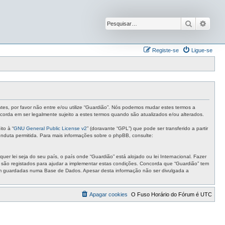
Pesquisar
Pesqu
Registe-se
Ligue-se
ntes, por favor não entre e/ou utilize “Guardião”. Nós podemos mudar estes termos a
corda em ser legalmente sujeito a estes termos quando são atualizados e/ou alterados.
to à “
GNU General Public License v2
” (doravante “GPL”) que pode ser transferido a partir
nduta permitida. Para mais informações sobre o phpBB, consulte:
r lei seja do seu país, o país onde “Guardião” está alojado ou lei Internacional. Fazer
s são registados para ajudar a implementar estas condições. Concorda que “Guardião” tem
ejam guardadas numa Base de Dados. Apesar desta informação não ser divulgada a
Apagar cookies
O Fuso Horário do Fórum é
UTC