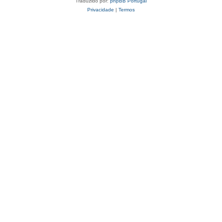
Traduzido por:
phpBB Portugal
Privacidade
|
Termos