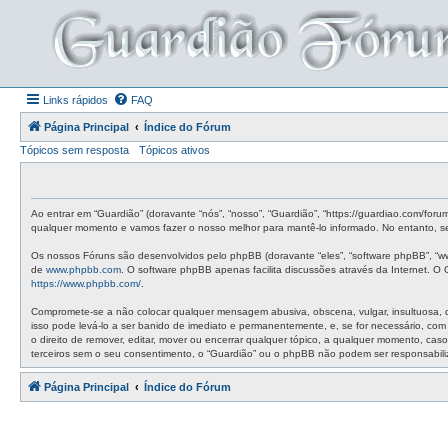
Links rápidos
FAQ
Página Principal
Índice do Fórum
Tópicos sem resposta
Tópicos ativos
Ao entrar em “Guardião” (doravante “nós”, “nosso”, “Guardião”, “https://guardiao.com/for
qualquer momento e vamos fazer o nosso melhor para mantê-lo informado. No entanto, ser
Os nossos Fóruns são desenvolvidos pelo phpBB (doravante “eles”, “software phpBB”, “w
de
www.phpbb.com
. O software phpBB apenas facilita discussões através da Internet. 
https://www.phpbb.com/
.
Compromete-se a não colocar qualquer mensagem abusiva, obscena, vulgar, insultuosa, de 
isso pode levá-lo a ser banido de imediato e permanentemente, e, se for necessário, co
o direito de remover, editar, mover ou encerrar qualquer tópico, a qualquer momento, c
terceiros sem o seu consentimento, o “Guardião” ou o phpBB não podem ser responsabil
Página Principal
Índice do Fórum