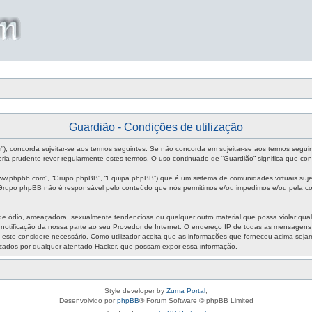
Guardião - Condições de utilização
um”), concorda sujeitar-se aos termos seguintes. Se não concorda em sujeitar-se aos termos segui
ia prudente rever regularmente estes termos. O uso continuado de “Guardião” significa que con
ww.phpbb.com”, “Grupo phpBB”, “Equipa phpBB”) que é um sistema de comunidades virtuais sujei
O Grupo phpBB não é responsável pelo conteúdo que nós permitimos e/ou impedimos e/ou pela co
ódio, ameaçadora, sexualmente tendenciosa ou qualquer outro material que possa violar qualque
m notificação da nossa parte ao seu Provedor de Internet. O endereço IP de todas as mensagen
aso este considere necessário. Como utilizador aceita que as informações que forneceu acima s
izados por qualquer atentado Hacker, que possam expor essa informação.
Style developer by
Zuma Portal
,
Desenvolvido por
phpBB
® Forum Software © phpBB Limited