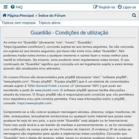
FAQ
Registe-se
Ligue-se
P
Página Principal
Índice do Fórum
Tópicos sem resposta
Tópicos ativos
e
s
Guardião - Condições de utilização
q
Ao entrar em “Guardião” (doravante “nós”, “nosso”, “Guardião”,
u
“https://guardiao.com/forum”), concorda sujeitar-se aos termos seguintes. Se não concorda
em sujeitar-se aos termos seguintes, por favor não entre e/ou utilize “Guardião”. Nós
i
podemos mudar estes termos a qualquer momento e vamos fazer o nosso melhor para
mantê-lo informado. No entanto, seria prudente rever regularmente estes termos. O uso
s
continuado de “Guardião” significa que concorda em ser legalmente sujeito a estes termos
a
quando são atualizados e/ou alterados.
r
Os nossos Fóruns são desenvolvidos pelo phpBB (doravante “eles”, “software phpBB”,
“www.phpbb.com”, “Grupo phpBB”, “Equipa phpBB”) que é um sistema de comunidades
virtuais sujeito à “
GNU General Public License v2
” (doravante “GPL”) que pode ser
transferido a partir de
www.phpbb.com
. O software phpBB apenas facilita discussões
através da Internet. O Grupo phpBB não é responsável pelo conteúdo que nós permitimos
e/ou impedimos e/ou pela conduta permitida. Para mais informações sobre o phpBB,
consulte:
https://www.phpbb.com/
.
Compromete-se a não colocar qualquer mensagem abusiva, obscena, vulgar, insultuosa, de
ódio, ameaçadora, sexualmente tendenciosa ou qualquer outro material que possa violar
qualquer lei seja do seu país, o país onde “Guardião” está alojado ou lei Internacional.
Fazer isso pode levá-lo a ser banido de imediato e permanentemente, e, se for necessário,
com notificação da nossa parte ao seu Provedor de Internet. O endereço IP de todas as
mensagens são registados para ajudar a implementar estas condições. Concorda que
“Guardião” tem o direito de remover, editar, mover ou encerrar qualquer tópico, a qualquer