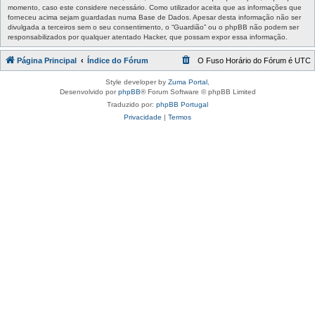
momento, caso este considere necessário. Como utilizador aceita que as informações que
forneceu acima sejam guardadas numa Base de Dados. Apesar desta informação não ser
divulgada a terceiros sem o seu consentimento, o “Guardião” ou o phpBB não podem ser
responsabilizados por qualquer atentado Hacker, que possam expor essa informação.
Página Principal
Índice do Fórum
O Fuso Horário do Fórum é
UTC
Style developer by
Zuma Portal
,
Desenvolvido por
phpBB
® Forum Software © phpBB Limited
Traduzido por:
phpBB Portugal
Privacidade
|
Termos