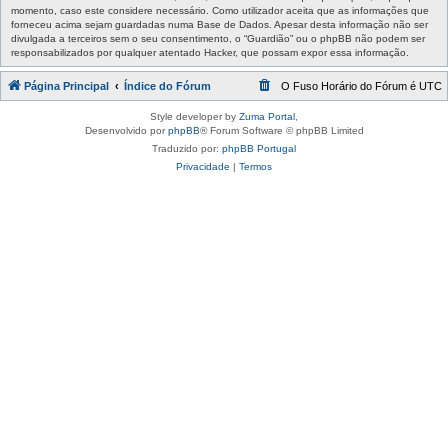
momento, caso este considere necessário. Como utilizador aceita que as informações que
forneceu acima sejam guardadas numa Base de Dados. Apesar desta informação não ser
divulgada a terceiros sem o seu consentimento, o “Guardião” ou o phpBB não podem ser
responsabilizados por qualquer atentado Hacker, que possam expor essa informação.
Página Principal
Índice do Fórum
O Fuso Horário do Fórum é
UTC
Style developer by
Zuma Portal
,
Desenvolvido por
phpBB
® Forum Software © phpBB Limited
Traduzido por:
phpBB Portugal
Privacidade
|
Termos