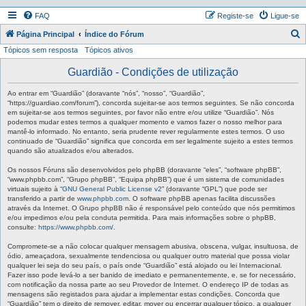
FAQ
Registe-se
Ligue-se
P
Página Principal
Índice do Fórum
Tópicos sem resposta
Tópicos ativos
e
s
Guardião - Condições de utilização
q
Ao entrar em “Guardião” (doravante “nós”, “nosso”, “Guardião”,
u
“https://guardiao.com/forum”), concorda sujeitar-se aos termos seguintes. Se não concorda
em sujeitar-se aos termos seguintes, por favor não entre e/ou utilize “Guardião”. Nós
i
podemos mudar estes termos a qualquer momento e vamos fazer o nosso melhor para
mantê-lo informado. No entanto, seria prudente rever regularmente estes termos. O uso
s
continuado de “Guardião” significa que concorda em ser legalmente sujeito a estes termos
a
quando são atualizados e/ou alterados.
r
Os nossos Fóruns são desenvolvidos pelo phpBB (doravante “eles”, “software phpBB”,
“www.phpbb.com”, “Grupo phpBB”, “Equipa phpBB”) que é um sistema de comunidades
virtuais sujeito à “
GNU General Public License v2
” (doravante “GPL”) que pode ser
transferido a partir de
www.phpbb.com
. O software phpBB apenas facilita discussões
através da Internet. O Grupo phpBB não é responsável pelo conteúdo que nós permitimos
e/ou impedimos e/ou pela conduta permitida. Para mais informações sobre o phpBB,
consulte:
https://www.phpbb.com/
.
Compromete-se a não colocar qualquer mensagem abusiva, obscena, vulgar, insultuosa, de
ódio, ameaçadora, sexualmente tendenciosa ou qualquer outro material que possa violar
qualquer lei seja do seu país, o país onde “Guardião” está alojado ou lei Internacional.
Fazer isso pode levá-lo a ser banido de imediato e permanentemente, e, se for necessário,
com notificação da nossa parte ao seu Provedor de Internet. O endereço IP de todas as
mensagens são registados para ajudar a implementar estas condições. Concorda que
“Guardião” tem o direito de remover, editar, mover ou encerrar qualquer tópico, a qualquer