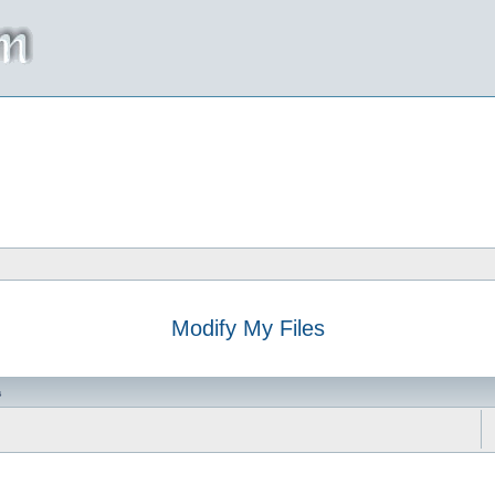
Modify My Files
da
s