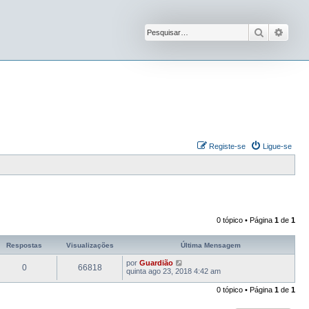
Pesquisar
Pesqu
Registe-se
Ligue-se
0 tópico • Página
1
de
1
Respostas
Visualizações
Última Mensagem
por
Guardião
0
66818
quinta ago 23, 2018 4:42 am
0 tópico • Página
1
de
1