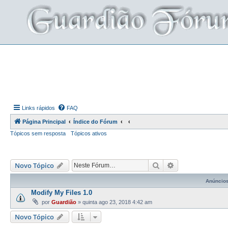
Links rápidos
FAQ
Página Principal
Índice do Fórum
Tópicos sem resposta
Tópicos ativos
Pesquisar
Pesquisa avança
Novo Tópico
Anúncio
Modify My Files 1.0
por
Guardião
»
quinta ago 23, 2018 4:42 am
Novo Tópico