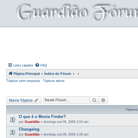
Links rápidos
FAQ
Página Principal
Índice do Fórum
Tópicos sem resposta
Tópicos ativos
Pesquisar
Pesquisa avança
Novo Tópico
Tópicos
O que é o Movie Finder?
por
Guardião
»
domingo out 08, 2006 2:04 am
Changelog
por
Guardião
»
domingo out 08, 2006 2:08 am