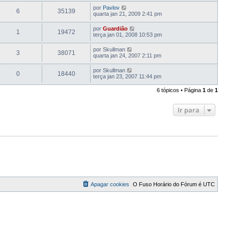
por
Pavlov
6
35139
quarta jan 21, 2009 2:41 pm
por
Guardião
1
19472
terça jan 01, 2008 10:53 pm
por
Skullman
3
38071
quarta jan 24, 2007 2:11 pm
por
Skullman
0
18440
terça jan 23, 2007 11:44 pm
6 tópicos • Página
1
de
1
Ir para
Apagar cookies
O Fuso Horário do Fórum é
UTC