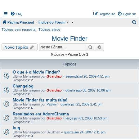
FAQ
Registe-se
Ligue-se
P
Página Principal
Índice do Fórum
Tópicos sem resposta
Tópicos ativos
e
Movie Finder
s
q
Pesquisar
Pesquisa avançada
Novo Tópico
u
6 tópicos • Página
1
de
1
i
Tópicos
s
O que é o Movie Finder?
a
Última Mensagem por
Guardião
«
segunda jul 20, 2009 4:51 pm
Respostas:
2
r
Changelog
Última Mensagem por
Guardião
«
quarta ago 08, 2007 10:06 am
Respostas:
1
Movie Finder faz muita falta!
Última Mensagem por
Pavlov
«
quarta jan 21, 2009 2:41 pm
Respostas:
6
Resultados em AdoroCinema
Última Mensagem por
Guardião
«
terça jan 01, 2008 10:53 pm
Respostas:
1
bug
Última Mensagem por
Skullman
«
quarta jan 24, 2007 2:11 pm
Respostas:
3