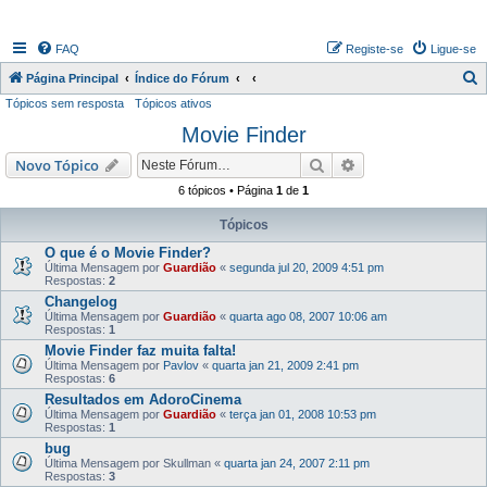
FAQ
Registe-se
Ligue-se
P
Página Principal
Índice do Fórum
Tópicos sem resposta
Tópicos ativos
e
Movie Finder
s
q
Pesquisar
Pesquisa avançada
Novo Tópico
u
6 tópicos • Página
1
de
1
i
Tópicos
s
O que é o Movie Finder?
a
Última Mensagem por
Guardião
«
segunda jul 20, 2009 4:51 pm
Respostas:
2
r
Changelog
Última Mensagem por
Guardião
«
quarta ago 08, 2007 10:06 am
Respostas:
1
Movie Finder faz muita falta!
Última Mensagem por
Pavlov
«
quarta jan 21, 2009 2:41 pm
Respostas:
6
Resultados em AdoroCinema
Última Mensagem por
Guardião
«
terça jan 01, 2008 10:53 pm
Respostas:
1
bug
Última Mensagem por
Skullman
«
quarta jan 24, 2007 2:11 pm
Respostas:
3