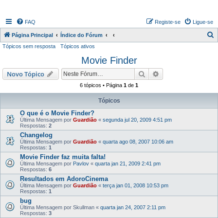
FAQ
Registe-se
Ligue-se
P
Página Principal
Índice do Fórum
Tópicos sem resposta
Tópicos ativos
e
Movie Finder
s
q
Pesquisar
Pesquisa avançada
Novo Tópico
u
6 tópicos • Página
1
de
1
i
Tópicos
s
O que é o Movie Finder?
a
Última Mensagem por
Guardião
«
segunda jul 20, 2009 4:51 pm
Respostas:
2
r
Changelog
Última Mensagem por
Guardião
«
quarta ago 08, 2007 10:06 am
Respostas:
1
Movie Finder faz muita falta!
Última Mensagem por
Pavlov
«
quarta jan 21, 2009 2:41 pm
Respostas:
6
Resultados em AdoroCinema
Última Mensagem por
Guardião
«
terça jan 01, 2008 10:53 pm
Respostas:
1
bug
Última Mensagem por
Skullman
«
quarta jan 24, 2007 2:11 pm
Respostas:
3