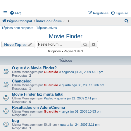
FAQ
Registe-se
Ligue-se
P
Página Principal
Índice do Fórum
Tópicos sem resposta
Tópicos ativos
e
Movie Finder
s
q
Pesquisar
Pesquisa avançada
Novo Tópico
u
6 tópicos • Página
1
de
1
i
Tópicos
s
O que é o Movie Finder?
a
Última Mensagem por
Guardião
«
segunda jul 20, 2009 4:51 pm
Respostas:
2
r
Changelog
Última Mensagem por
Guardião
«
quarta ago 08, 2007 10:06 am
Respostas:
1
Movie Finder faz muita falta!
Última Mensagem por
Pavlov
«
quarta jan 21, 2009 2:41 pm
Respostas:
6
Resultados em AdoroCinema
Última Mensagem por
Guardião
«
terça jan 01, 2008 10:53 pm
Respostas:
1
bug
Última Mensagem por
Skullman
«
quarta jan 24, 2007 2:11 pm
Respostas:
3