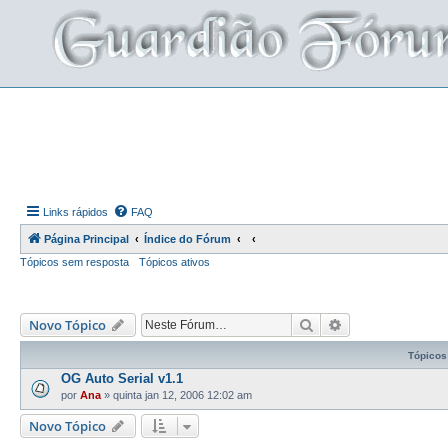
Links rápidos
FAQ
Página Principal
Índice do Fórum
Tópicos sem resposta
Tópicos ativos
Pesquisar
Pesquisa avança
Novo Tópico
Tópicos
OG Auto Serial v1.1
por
Ana
»
quinta jan 12, 2006 12:02 am
Novo Tópico