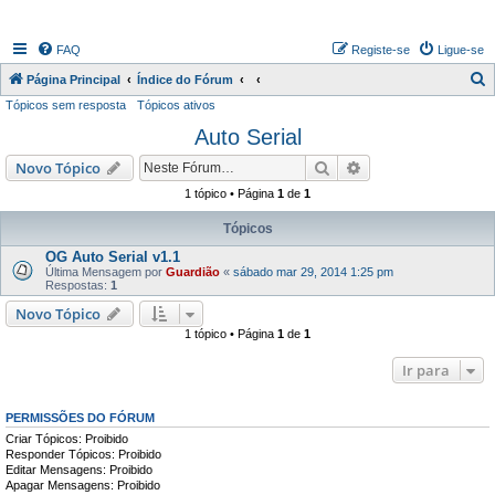
FAQ
Registe-se
Ligue-se
P
Página Principal
Índice do Fórum
Tópicos sem resposta
Tópicos ativos
e
Auto Serial
s
q
Pesquisar
Pesquisa avançada
Novo Tópico
u
1 tópico • Página
1
de
1
i
Tópicos
s
OG Auto Serial v1.1
a
Última Mensagem por
Guardião
«
sábado mar 29, 2014 1:25 pm
Respostas:
1
r
Novo Tópico
1 tópico • Página
1
de
1
Ir para
PERMISSÕES DO FÓRUM
Criar Tópicos: Proibido
Responder Tópicos: Proibido
Editar Mensagens: Proibido
Apagar Mensagens: Proibido