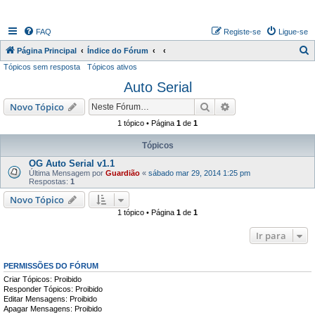
FAQ
Registe-se
Ligue-se
P
Página Principal
Índice do Fórum
Tópicos sem resposta
Tópicos ativos
e
Auto Serial
s
q
Pesquisar
Pesquisa avançada
Novo Tópico
u
1 tópico • Página
1
de
1
i
Tópicos
s
OG Auto Serial v1.1
a
Última Mensagem por
Guardião
«
sábado mar 29, 2014 1:25 pm
Respostas:
1
r
Novo Tópico
1 tópico • Página
1
de
1
Ir para
PERMISSÕES DO FÓRUM
Criar Tópicos: Proibido
Responder Tópicos: Proibido
Editar Mensagens: Proibido
Apagar Mensagens: Proibido