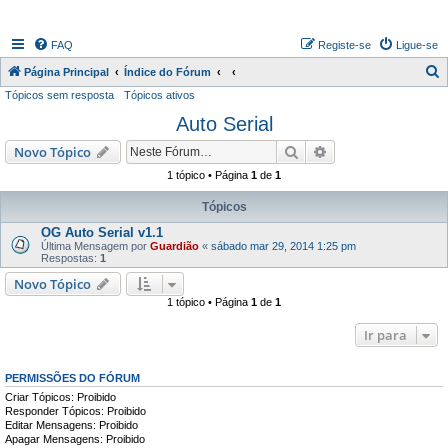
FAQ
Registe-se
Ligue-se
P
Página Principal
Índice do Fórum
Tópicos sem resposta
Tópicos ativos
e
Auto Serial
s
q
Pesquisar
Pesquisa avançada
Novo Tópico
u
1 tópico • Página
1
de
1
i
Tópicos
s
OG Auto Serial v1.1
a
Última Mensagem por
Guardião
«
sábado mar 29, 2014 1:25 pm
Respostas:
1
r
Novo Tópico
1 tópico • Página
1
de
1
Ir para
PERMISSÕES DO FÓRUM
Criar Tópicos: Proibido
Responder Tópicos: Proibido
Editar Mensagens: Proibido
Apagar Mensagens: Proibido