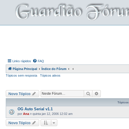
Links rápidos
FAQ
Página Principal
Índice do Fórum
Tópicos sem resposta
Tópicos ativos
Pesquisar
Pesquisa avança
Novo Tópico
Tópicos
OG Auto Serial v1.1
por
Ana
»
quinta jan 12, 2006 12:02 am
Novo Tópico