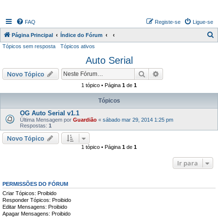
FAQ
Registe-se
Ligue-se
P
Página Principal
Índice do Fórum
Tópicos sem resposta
Tópicos ativos
e
Auto Serial
s
q
Pesquisar
Pesquisa avançada
Novo Tópico
u
1 tópico • Página
1
de
1
i
Tópicos
s
OG Auto Serial v1.1
a
Última Mensagem por
Guardião
«
sábado mar 29, 2014 1:25 pm
Respostas:
1
r
Novo Tópico
1 tópico • Página
1
de
1
Ir para
PERMISSÕES DO FÓRUM
Criar Tópicos: Proibido
Responder Tópicos: Proibido
Editar Mensagens: Proibido
Apagar Mensagens: Proibido