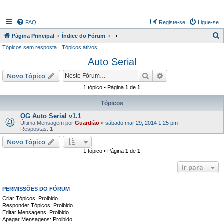
FAQ
Registe-se
Ligue-se
P
Página Principal
Índice do Fórum
Tópicos sem resposta
Tópicos ativos
e
Auto Serial
s
q
Pesquisar
Pesquisa avançada
Novo Tópico
u
1 tópico • Página
1
de
1
i
Tópicos
s
OG Auto Serial v1.1
a
Última Mensagem por
Guardião
«
sábado mar 29, 2014 1:25 pm
Respostas:
1
r
Novo Tópico
1 tópico • Página
1
de
1
Ir para
PERMISSÕES DO FÓRUM
Criar Tópicos: Proibido
Responder Tópicos: Proibido
Editar Mensagens: Proibido
Apagar Mensagens: Proibido