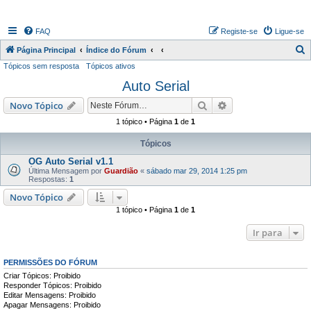
FAQ
Registe-se
Ligue-se
P
Página Principal
Índice do Fórum
Tópicos sem resposta
Tópicos ativos
e
Auto Serial
s
q
Pesquisar
Pesquisa avançada
Novo Tópico
u
1 tópico • Página
1
de
1
i
Tópicos
s
OG Auto Serial v1.1
a
Última Mensagem por
Guardião
«
sábado mar 29, 2014 1:25 pm
Respostas:
1
r
Novo Tópico
1 tópico • Página
1
de
1
Ir para
PERMISSÕES DO FÓRUM
Criar Tópicos: Proibido
Responder Tópicos: Proibido
Editar Mensagens: Proibido
Apagar Mensagens: Proibido