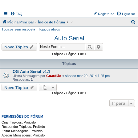
FAQ
Registe-se
Ligue-se
P
Página Principal
Índice do Fórum
Tópicos sem resposta
Tópicos ativos
e
Auto Serial
s
q
Pesquisar
Pesquisa avançada
Novo Tópico
u
1 tópico • Página
1
de
1
i
Tópicos
s
OG Auto Serial v1.1
a
Última Mensagem por
Guardião
«
sábado mar 29, 2014 1:25 pm
Respostas:
1
r
Novo Tópico
1 tópico • Página
1
de
1
Ir para
PERMISSÕES DO FÓRUM
Criar Tópicos: Proibido
Responder Tópicos: Proibido
Editar Mensagens: Proibido
Apagar Mensagens: Proibido