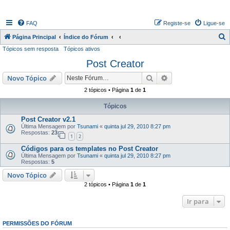
FAQ
Registe-se
Ligue-se
P
Página Principal
Índice do Fórum
Tópicos sem resposta
Tópicos ativos
e
Post Creator
s
q
Pesquisar
Pesquisa avançada
Novo Tópico
u
2 tópicos • Página
1
de
1
i
Tópicos
s
Post Creator v2.1
a
Última Mensagem por
Tsunami
«
quinta jul 29, 2010 8:27 pm
Respostas:
23
r
1
2
Códigos para os templates no Post Creator
Última Mensagem por
Tsunami
«
quinta jul 29, 2010 8:27 pm
Respostas:
5
Novo Tópico
2 tópicos • Página
1
de
1
Ir para
PERMISSÕES DO FÓRUM