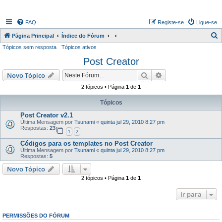
FAQ
Registe-se
Ligue-se
P
Página Principal
Índice do Fórum
Tópicos sem resposta
Tópicos ativos
e
Post Creator
s
q
Pesquisar
Pesquisa avançada
Novo Tópico
u
2 tópicos • Página
1
de
1
i
Tópicos
s
Post Creator v2.1
a
Última Mensagem por
Tsunami
«
quinta jul 29, 2010 8:27 pm
Respostas:
23
r
1
2
Códigos para os templates no Post Creator
Última Mensagem por
Tsunami
«
quinta jul 29, 2010 8:27 pm
Respostas:
5
Novo Tópico
2 tópicos • Página
1
de
1
Ir para
PERMISSÕES DO FÓRUM