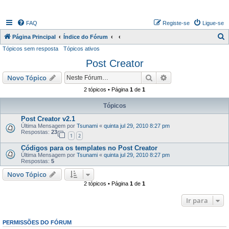
FAQ
Registe-se
Ligue-se
P
Página Principal
Índice do Fórum
Tópicos sem resposta
Tópicos ativos
e
Post Creator
s
q
Pesquisar
Pesquisa avançada
Novo Tópico
u
2 tópicos • Página
1
de
1
i
Tópicos
s
Post Creator v2.1
a
Última Mensagem por
Tsunami
«
quinta jul 29, 2010 8:27 pm
Respostas:
23
r
1
2
Códigos para os templates no Post Creator
Última Mensagem por
Tsunami
«
quinta jul 29, 2010 8:27 pm
Respostas:
5
Novo Tópico
2 tópicos • Página
1
de
1
Ir para
PERMISSÕES DO FÓRUM