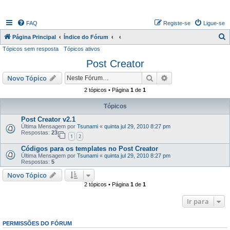
FAQ
Registe-se
Ligue-se
P
Página Principal
Índice do Fórum
Tópicos sem resposta
Tópicos ativos
e
Post Creator
s
q
Pesquisar
Pesquisa avançada
Novo Tópico
u
2 tópicos • Página
1
de
1
i
Tópicos
s
Post Creator v2.1
a
Última Mensagem por
Tsunami
«
quinta jul 29, 2010 8:27 pm
Respostas:
23
r
1
2
Códigos para os templates no Post Creator
Última Mensagem por
Tsunami
«
quinta jul 29, 2010 8:27 pm
Respostas:
5
Novo Tópico
2 tópicos • Página
1
de
1
Ir para
PERMISSÕES DO FÓRUM