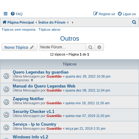
FAQ
Registe-se
Ligue-se
P
Página Principal
Índice do Fórum
Tópicos sem resposta
Tópicos ativos
e
Outros
s
q
Pesquisar
Pesquisa avançada
Novo Tópico
u
12 tópicos • Página
1
de
1
i
Tópicos
s
Quero Legendas by guardiao
a
Última Mensagem por
Guardião
«
quarta dez 28, 2022 10:36 pm
Respostas:
8
r
Manual do Quero Legendas Web
Última Mensagem por
Guardião
«
quarta dez 08, 2021 11:04 pm
Zapping Notifier
Última Mensagem por
Guardião
«
quinta nov 18, 2021 11:26 am
Security Checker v1.1
Última Mensagem por
Guardião
«
quinta mar 07, 2019 11:20 pm
Serviço - Ip to Country
Última Mensagem por
Guardião
«
terça jan 22, 2019 2:31 pm
Windows Info v1.2