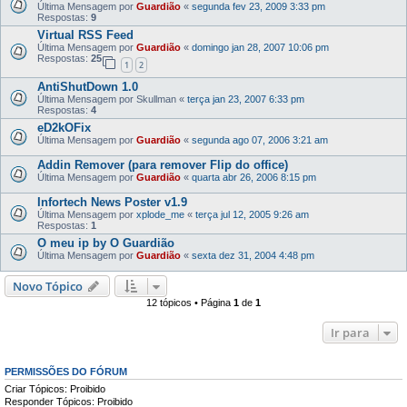
Última Mensagem por
Guardião
«
segunda fev 23, 2009 3:33 pm
Respostas:
9
Virtual RSS Feed
Última Mensagem por
Guardião
«
domingo jan 28, 2007 10:06 pm
Respostas:
25
1
2
AntiShutDown 1.0
Última Mensagem por
Skullman
«
terça jan 23, 2007 6:33 pm
Respostas:
4
eD2kOFix
Última Mensagem por
Guardião
«
segunda ago 07, 2006 3:21 am
Addin Remover (para remover Flip do office)
Última Mensagem por
Guardião
«
quarta abr 26, 2006 8:15 pm
Infortech News Poster v1.9
Última Mensagem por
xplode_me
«
terça jul 12, 2005 9:26 am
Respostas:
1
O meu ip by O Guardião
Última Mensagem por
Guardião
«
sexta dez 31, 2004 4:48 pm
Novo Tópico
12 tópicos • Página
1
de
1
Ir para
PERMISSÕES DO FÓRUM
Criar Tópicos: Proibido
Responder Tópicos: Proibido