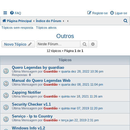
FAQ
Registe-se
Ligue-se
P
Página Principal
Índice do Fórum
Tópicos sem resposta
Tópicos ativos
e
Outros
s
q
Pesquisar
Pesquisa avançada
Novo Tópico
u
12 tópicos • Página
1
de
1
i
Tópicos
s
Quero Legendas by guardiao
a
Última Mensagem por
Guardião
«
quarta dez 28, 2022 10:36 pm
Respostas:
8
r
Manual do Quero Legendas Web
Última Mensagem por
Guardião
«
quarta dez 08, 2021 11:04 pm
Zapping Notifier
Última Mensagem por
Guardião
«
quinta nov 18, 2021 11:26 am
Security Checker v1.1
Última Mensagem por
Guardião
«
quinta mar 07, 2019 11:20 pm
Serviço - Ip to Country
Última Mensagem por
Guardião
«
terça jan 22, 2019 2:31 pm
Windows Info v1.2