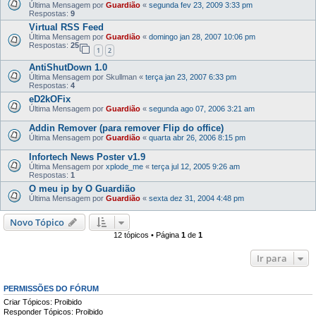
Última Mensagem por
Guardião
«
segunda fev 23, 2009 3:33 pm
Respostas:
9
Virtual RSS Feed
Última Mensagem por
Guardião
«
domingo jan 28, 2007 10:06 pm
Respostas:
25
1
2
AntiShutDown 1.0
Última Mensagem por
Skullman
«
terça jan 23, 2007 6:33 pm
Respostas:
4
eD2kOFix
Última Mensagem por
Guardião
«
segunda ago 07, 2006 3:21 am
Addin Remover (para remover Flip do office)
Última Mensagem por
Guardião
«
quarta abr 26, 2006 8:15 pm
Infortech News Poster v1.9
Última Mensagem por
xplode_me
«
terça jul 12, 2005 9:26 am
Respostas:
1
O meu ip by O Guardião
Última Mensagem por
Guardião
«
sexta dez 31, 2004 4:48 pm
Novo Tópico
12 tópicos • Página
1
de
1
Ir para
PERMISSÕES DO FÓRUM
Criar Tópicos: Proibido
Responder Tópicos: Proibido