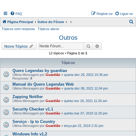
FAQ
Registe-se
Ligue-se
P
Página Principal
Índice do Fórum
Tópicos sem resposta
Tópicos ativos
e
Outros
s
q
Pesquisar
Pesquisa avançada
Novo Tópico
u
12 tópicos • Página
1
de
1
i
Tópicos
s
Quero Legendas by guardiao
a
Última Mensagem por
Guardião
«
quarta dez 28, 2022 10:36 pm
Respostas:
8
r
Manual do Quero Legendas Web
Última Mensagem por
Guardião
«
quarta dez 08, 2021 11:04 pm
Zapping Notifier
Última Mensagem por
Guardião
«
quinta nov 18, 2021 11:26 am
Security Checker v1.1
Última Mensagem por
Guardião
«
quinta mar 07, 2019 11:20 pm
Serviço - Ip to Country
Última Mensagem por
Guardião
«
terça jan 22, 2019 2:31 pm
Windows Info v1.2