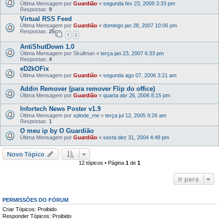
Última Mensagem por
Guardião
«
segunda fev 23, 2009 3:33 pm
Respostas:
9
Virtual RSS Feed
Última Mensagem por
Guardião
«
domingo jan 28, 2007 10:06 pm
Respostas:
25
1
2
AntiShutDown 1.0
Última Mensagem por
Skullman
«
terça jan 23, 2007 6:33 pm
Respostas:
4
eD2kOFix
Última Mensagem por
Guardião
«
segunda ago 07, 2006 3:21 am
Addin Remover (para remover Flip do office)
Última Mensagem por
Guardião
«
quarta abr 26, 2006 8:15 pm
Infortech News Poster v1.9
Última Mensagem por
xplode_me
«
terça jul 12, 2005 9:26 am
Respostas:
1
O meu ip by O Guardião
Última Mensagem por
Guardião
«
sexta dez 31, 2004 4:48 pm
Novo Tópico
12 tópicos • Página
1
de
1
Ir para
PERMISSÕES DO FÓRUM
Criar Tópicos: Proibido
Responder Tópicos: Proibido