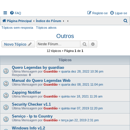
FAQ
Registe-se
Ligue-se
P
Página Principal
Índice do Fórum
Tópicos sem resposta
Tópicos ativos
e
Outros
s
q
Pesquisar
Pesquisa avançada
Novo Tópico
u
12 tópicos • Página
1
de
1
i
Tópicos
s
Quero Legendas by guardiao
a
Última Mensagem por
Guardião
«
quarta dez 28, 2022 10:36 pm
Respostas:
8
r
Manual do Quero Legendas Web
Última Mensagem por
Guardião
«
quarta dez 08, 2021 11:04 pm
Zapping Notifier
Última Mensagem por
Guardião
«
quinta nov 18, 2021 11:26 am
Security Checker v1.1
Última Mensagem por
Guardião
«
quinta mar 07, 2019 11:20 pm
Serviço - Ip to Country
Última Mensagem por
Guardião
«
terça jan 22, 2019 2:31 pm
Windows Info v1.2