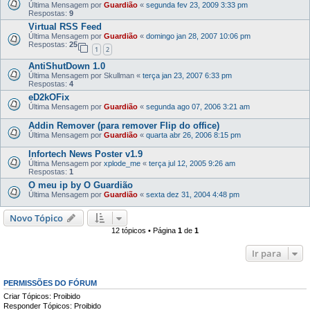
Última Mensagem por
Guardião
«
segunda fev 23, 2009 3:33 pm
Respostas:
9
Virtual RSS Feed
Última Mensagem por
Guardião
«
domingo jan 28, 2007 10:06 pm
Respostas:
25
1
2
AntiShutDown 1.0
Última Mensagem por
Skullman
«
terça jan 23, 2007 6:33 pm
Respostas:
4
eD2kOFix
Última Mensagem por
Guardião
«
segunda ago 07, 2006 3:21 am
Addin Remover (para remover Flip do office)
Última Mensagem por
Guardião
«
quarta abr 26, 2006 8:15 pm
Infortech News Poster v1.9
Última Mensagem por
xplode_me
«
terça jul 12, 2005 9:26 am
Respostas:
1
O meu ip by O Guardião
Última Mensagem por
Guardião
«
sexta dez 31, 2004 4:48 pm
Novo Tópico
12 tópicos • Página
1
de
1
Ir para
PERMISSÕES DO FÓRUM
Criar Tópicos: Proibido
Responder Tópicos: Proibido