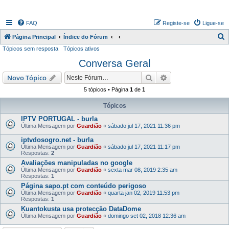
FAQ
Registe-se
Ligue-se
P
Página Principal
Índice do Fórum
Tópicos sem resposta
Tópicos ativos
e
Conversa Geral
s
q
Pesquisar
Pesquisa avançada
Novo Tópico
u
5 tópicos • Página
1
de
1
i
Tópicos
s
IPTV PORTUGAL - burla
a
Última Mensagem por
Guardião
«
sábado jul 17, 2021 11:36 pm
r
iptvdosogro.net - burla
Última Mensagem por
Guardião
«
sábado jul 17, 2021 11:17 pm
Respostas:
2
Avaliações manipuladas no google
Última Mensagem por
Guardião
«
sexta mar 08, 2019 2:35 am
Respostas:
1
Página sapo.pt com conteúdo perigoso
Última Mensagem por
Guardião
«
quarta jan 02, 2019 11:53 pm
Respostas:
1
Kuantokusta usa protecção DataDome
Última Mensagem por
Guardião
«
domingo set 02, 2018 12:36 am