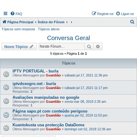
FAQ
Registe-se
Ligue-se
P
Página Principal
Índice do Fórum
Tópicos sem resposta
Tópicos ativos
e
Conversa Geral
s
q
Pesquisar
Pesquisa avançada
Novo Tópico
u
5 tópicos • Página
1
de
1
i
Tópicos
s
IPTV PORTUGAL - burla
a
Última Mensagem por
Guardião
«
sábado jul 17, 2021 11:36 pm
r
iptvdosogro.net - burla
Última Mensagem por
Guardião
«
sábado jul 17, 2021 11:17 pm
Respostas:
2
Avaliações manipuladas no google
Última Mensagem por
Guardião
«
sexta mar 08, 2019 2:35 am
Respostas:
1
Página sapo.pt com conteúdo perigoso
Última Mensagem por
Guardião
«
quarta jan 02, 2019 11:53 pm
Respostas:
1
Kuantokusta usa protecção DataDome
Última Mensagem por
Guardião
«
domingo set 02, 2018 12:36 am