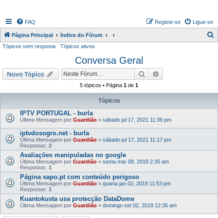
FAQ
Registe-se
Ligue-se
P
Página Principal
Índice do Fórum
Tópicos sem resposta
Tópicos ativos
e
Conversa Geral
s
q
Pesquisar
Pesquisa avançada
Novo Tópico
u
5 tópicos • Página
1
de
1
i
Tópicos
s
IPTV PORTUGAL - burla
a
Última Mensagem por
Guardião
«
sábado jul 17, 2021 11:36 pm
r
iptvdosogro.net - burla
Última Mensagem por
Guardião
«
sábado jul 17, 2021 11:17 pm
Respostas:
2
Avaliações manipuladas no google
Última Mensagem por
Guardião
«
sexta mar 08, 2019 2:35 am
Respostas:
1
Página sapo.pt com conteúdo perigoso
Última Mensagem por
Guardião
«
quarta jan 02, 2019 11:53 pm
Respostas:
1
Kuantokusta usa protecção DataDome
Última Mensagem por
Guardião
«
domingo set 02, 2018 12:36 am