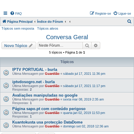
FAQ
Registe-se
Ligue-se
P
Página Principal
Índice do Fórum
Tópicos sem resposta
Tópicos ativos
e
Conversa Geral
s
q
Pesquisar
Pesquisa avançada
Novo Tópico
u
5 tópicos • Página
1
de
1
i
Tópicos
s
IPTV PORTUGAL - burla
a
Última Mensagem por
Guardião
«
sábado jul 17, 2021 11:36 pm
r
iptvdosogro.net - burla
Última Mensagem por
Guardião
«
sábado jul 17, 2021 11:17 pm
Respostas:
2
Avaliações manipuladas no google
Última Mensagem por
Guardião
«
sexta mar 08, 2019 2:35 am
Respostas:
1
Página sapo.pt com conteúdo perigoso
Última Mensagem por
Guardião
«
quarta jan 02, 2019 11:53 pm
Respostas:
1
Kuantokusta usa protecção DataDome
Última Mensagem por
Guardião
«
domingo set 02, 2018 12:36 am