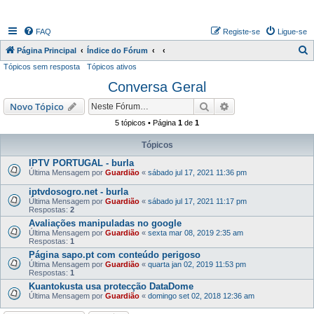
FAQ
Registe-se
Ligue-se
P
Página Principal
Índice do Fórum
Tópicos sem resposta
Tópicos ativos
e
Conversa Geral
s
q
Pesquisar
Pesquisa avançada
Novo Tópico
u
5 tópicos • Página
1
de
1
i
Tópicos
s
IPTV PORTUGAL - burla
a
Última Mensagem por
Guardião
«
sábado jul 17, 2021 11:36 pm
r
iptvdosogro.net - burla
Última Mensagem por
Guardião
«
sábado jul 17, 2021 11:17 pm
Respostas:
2
Avaliações manipuladas no google
Última Mensagem por
Guardião
«
sexta mar 08, 2019 2:35 am
Respostas:
1
Página sapo.pt com conteúdo perigoso
Última Mensagem por
Guardião
«
quarta jan 02, 2019 11:53 pm
Respostas:
1
Kuantokusta usa protecção DataDome
Última Mensagem por
Guardião
«
domingo set 02, 2018 12:36 am