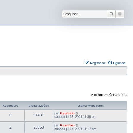
Pesquisar
Pesqu
Registe-se
Ligue-se
5 tópicos • Página
1
de
1
Respostas
Visualizações
Última Mensagem
por
Guardião
0
64481
sábado jul 17, 2021 11:36 pm
por
Guardião
2
23353
sábado jul 17, 2021 11:17 pm