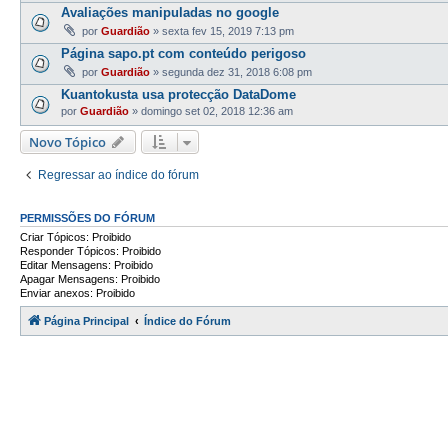
Avaliações manipuladas no google
por
Guardião
»
sexta fev 15, 2019 7:13 pm
Página sapo.pt com conteúdo perigoso
por
Guardião
»
segunda dez 31, 2018 6:08 pm
Kuantokusta usa protecção DataDome
por
Guardião
»
domingo set 02, 2018 12:36 am
Novo Tópico
Regressar ao índice do fórum
PERMISSÕES DO FÓRUM
Criar Tópicos: Proibido
Responder Tópicos: Proibido
Editar Mensagens: Proibido
Apagar Mensagens: Proibido
Enviar anexos: Proibido
Página Principal
Índice do Fórum