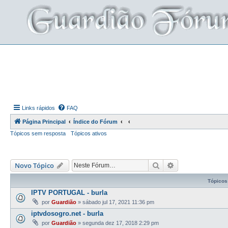
Links rápidos
FAQ
Página Principal
Índice do Fórum
Tópicos sem resposta
Tópicos ativos
Pesquisar
Pesquisa avança
Novo Tópico
Tópicos
IPTV PORTUGAL - burla
por
Guardião
»
sábado jul 17, 2021 11:36 pm
iptvdosogro.net - burla
por
Guardião
»
segunda dez 17, 2018 2:29 pm