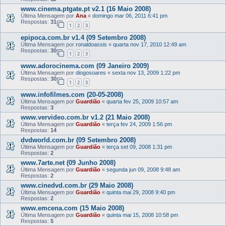
www.cinema.ptgate.pt v2.1 (16 Maio 2008)
Última Mensagem por
Ana
«
domingo mar 06, 2011 6:41 pm
Respostas:
31
1
2
3
epipoca.com.br v1.4 (09 Setembro 2008)
Última Mensagem por
ronaldoassis
«
quarta nov 17, 2010 12:49 am
Respostas:
30
1
2
3
www.adorocinema.com (09 Janeiro 2009)
Última Mensagem por
diogosoares
«
sexta nov 13, 2009 1:22 pm
Respostas:
30
1
2
3
www.infofilmes.com (20-05-2008)
Última Mensagem por
Guardião
«
quarta fev 25, 2009 10:57 am
Respostas:
3
www.vervideo.com.br v1.2 (21 Maio 2008)
Última Mensagem por
Guardião
«
terça fev 24, 2009 1:56 pm
Respostas:
14
dvdworld.com.br (09 Setembro 2008)
Última Mensagem por
Guardião
«
terça set 09, 2008 1:31 pm
Respostas:
2
www.7arte.net (09 Junho 2008)
Última Mensagem por
Guardião
«
segunda jun 09, 2008 9:48 am
Respostas:
2
www.cinedvd.com.br (29 Maio 2008)
Última Mensagem por
Guardião
«
quinta mai 29, 2008 9:40 pm
Respostas:
2
www.emcena.com (15 Maio 2008)
Última Mensagem por
Guardião
«
quinta mai 15, 2008 10:58 pm
Respostas:
5