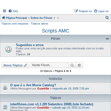
FAQ
Registe-se
Ligue-se
P
Página Principal
Índice do Fórum
Tópicos sem resposta
Tópicos ativos
e
Scripts AMC
s
q
Fórum
u
Sugestões e erros
i
Podes usar esta secção para tudo que esteja relacionado com os scripts
AMC.
s
Tópicos:
19
a
Pesquisar
Pesquisa avançada
Novo Tópico
r
16 tópicos • Página
1
de
1
Anúncios
O que é o Ant Movie Catalog?
Última Mensagem por
Guardião
«
segunda abr 18, 2005 7:55 pm
Tópicos
interfilmes.com v1.1 (09 Setembro 2008) (site fechado)
Última Mensagem por
Guardião
«
sábado ago 16, 2025 11:20 pm
Respostas:
11