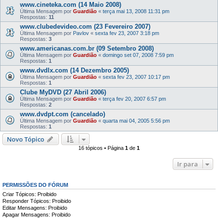
www.cineteka.com (14 Maio 2008)
Última Mensagem por
Guardião
«
terça mai 13, 2008 11:31 pm
Respostas:
11
www.clubedevideo.com (23 Fevereiro 2007)
Última Mensagem por
Pavlov
«
sexta fev 23, 2007 3:18 pm
Respostas:
3
www.americanas.com.br (09 Setembro 2008)
Última Mensagem por
Guardião
«
domingo set 07, 2008 7:59 pm
Respostas:
1
www.dvdlx.com (14 Dezembro 2005)
Última Mensagem por
Guardião
«
sexta fev 23, 2007 10:17 pm
Respostas:
1
Clube MyDVD (27 Abril 2006)
Última Mensagem por
Guardião
«
terça fev 20, 2007 6:57 pm
Respostas:
2
www.dvdpt.com (cancelado)
Última Mensagem por
Guardião
«
quarta mai 04, 2005 5:56 pm
Respostas:
1
Novo Tópico
16 tópicos • Página
1
de
1
Ir para
PERMISSÕES DO FÓRUM
Criar Tópicos: Proibido
Responder Tópicos: Proibido
Editar Mensagens: Proibido
Apagar Mensagens: Proibido