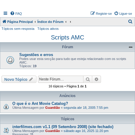
FAQ
Registe-se
Ligue-se
P
Página Principal
Índice do Fórum
Tópicos sem resposta
Tópicos ativos
e
Scripts AMC
s
q
Fórum
u
Sugestões e erros
i
Podes usar esta secção para tudo que esteja relacionado com os scripts
AMC.
s
Tópicos:
19
a
Pesquisar
Pesquisa avançada
Novo Tópico
r
16 tópicos • Página
1
de
1
Anúncios
O que é o Ant Movie Catalog?
Última Mensagem por
Guardião
«
segunda abr 18, 2005 7:55 pm
Tópicos
interfilmes.com v1.1 (09 Setembro 2008) (site fechado)
Última Mensagem por
Guardião
«
sábado ago 16, 2025 11:20 pm
Respostas:
11