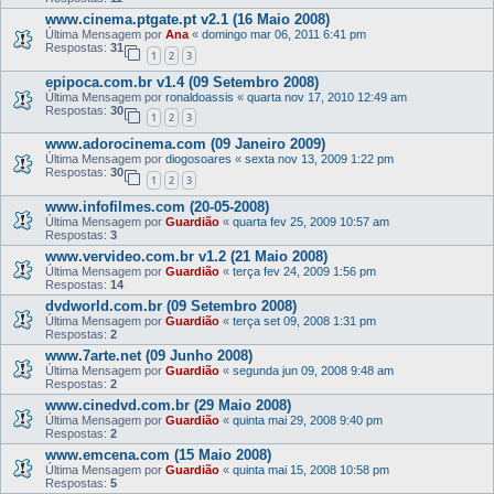
www.cinema.ptgate.pt v2.1 (16 Maio 2008)
Última Mensagem por
Ana
«
domingo mar 06, 2011 6:41 pm
Respostas:
31
1
2
3
epipoca.com.br v1.4 (09 Setembro 2008)
Última Mensagem por
ronaldoassis
«
quarta nov 17, 2010 12:49 am
Respostas:
30
1
2
3
www.adorocinema.com (09 Janeiro 2009)
Última Mensagem por
diogosoares
«
sexta nov 13, 2009 1:22 pm
Respostas:
30
1
2
3
www.infofilmes.com (20-05-2008)
Última Mensagem por
Guardião
«
quarta fev 25, 2009 10:57 am
Respostas:
3
www.vervideo.com.br v1.2 (21 Maio 2008)
Última Mensagem por
Guardião
«
terça fev 24, 2009 1:56 pm
Respostas:
14
dvdworld.com.br (09 Setembro 2008)
Última Mensagem por
Guardião
«
terça set 09, 2008 1:31 pm
Respostas:
2
www.7arte.net (09 Junho 2008)
Última Mensagem por
Guardião
«
segunda jun 09, 2008 9:48 am
Respostas:
2
www.cinedvd.com.br (29 Maio 2008)
Última Mensagem por
Guardião
«
quinta mai 29, 2008 9:40 pm
Respostas:
2
www.emcena.com (15 Maio 2008)
Última Mensagem por
Guardião
«
quinta mai 15, 2008 10:58 pm
Respostas:
5