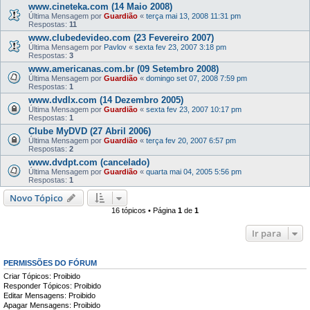
www.cineteka.com (14 Maio 2008)
Última Mensagem por
Guardião
«
terça mai 13, 2008 11:31 pm
Respostas:
11
www.clubedevideo.com (23 Fevereiro 2007)
Última Mensagem por
Pavlov
«
sexta fev 23, 2007 3:18 pm
Respostas:
3
www.americanas.com.br (09 Setembro 2008)
Última Mensagem por
Guardião
«
domingo set 07, 2008 7:59 pm
Respostas:
1
www.dvdlx.com (14 Dezembro 2005)
Última Mensagem por
Guardião
«
sexta fev 23, 2007 10:17 pm
Respostas:
1
Clube MyDVD (27 Abril 2006)
Última Mensagem por
Guardião
«
terça fev 20, 2007 6:57 pm
Respostas:
2
www.dvdpt.com (cancelado)
Última Mensagem por
Guardião
«
quarta mai 04, 2005 5:56 pm
Respostas:
1
Novo Tópico
16 tópicos • Página
1
de
1
Ir para
PERMISSÕES DO FÓRUM
Criar Tópicos: Proibido
Responder Tópicos: Proibido
Editar Mensagens: Proibido
Apagar Mensagens: Proibido