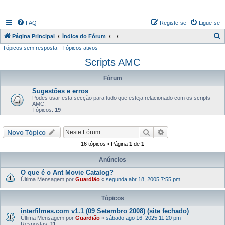
FAQ
Registe-se
Ligue-se
P
Página Principal
Índice do Fórum
Tópicos sem resposta
Tópicos ativos
e
Scripts AMC
s
q
Fórum
u
Sugestões e erros
i
Podes usar esta secção para tudo que esteja relacionado com os scripts
AMC.
s
Tópicos:
19
a
Pesquisar
Pesquisa avançada
Novo Tópico
r
16 tópicos • Página
1
de
1
Anúncios
O que é o Ant Movie Catalog?
Última Mensagem por
Guardião
«
segunda abr 18, 2005 7:55 pm
Tópicos
interfilmes.com v1.1 (09 Setembro 2008) (site fechado)
Última Mensagem por
Guardião
«
sábado ago 16, 2025 11:20 pm
Respostas:
11