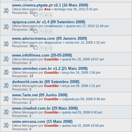
www.cinema.ptgate.pt v2.1 (16 Maio 2008)
Última Mensagem por
Ana
«
domingo mar 06, 2011 6:41 pm
Respostas:
31
1
2
3
epipoca.com.br v1.4 (09 Setembro 2008)
Última Mensagem por
ronaldoassis
«
quarta nov 17, 2010 12:49 am
Respostas:
30
1
2
3
www.adorocinema.com (09 Janeiro 2009)
Última Mensagem por
diogosoares
«
sexta nov 13, 2009 1:22 pm
Respostas:
30
1
2
3
www.infofilmes.com (20-05-2008)
Última Mensagem por
Guardião
«
quarta fev 25, 2009 10:57 am
Respostas:
3
www.vervideo.com.br v1.2 (21 Maio 2008)
Última Mensagem por
Guardião
«
terça fev 24, 2009 1:56 pm
Respostas:
14
dvdworld.com.br (09 Setembro 2008)
Última Mensagem por
Guardião
«
terça set 09, 2008 1:31 pm
Respostas:
2
www.7arte.net (09 Junho 2008)
Última Mensagem por
Guardião
«
segunda jun 09, 2008 9:48 am
Respostas:
2
www.cinedvd.com.br (29 Maio 2008)
Última Mensagem por
Guardião
«
quinta mai 29, 2008 9:40 pm
Respostas:
2
www.emcena.com (15 Maio 2008)
Última Mensagem por
Guardião
«
quinta mai 15, 2008 10:58 pm
Respostas:
5