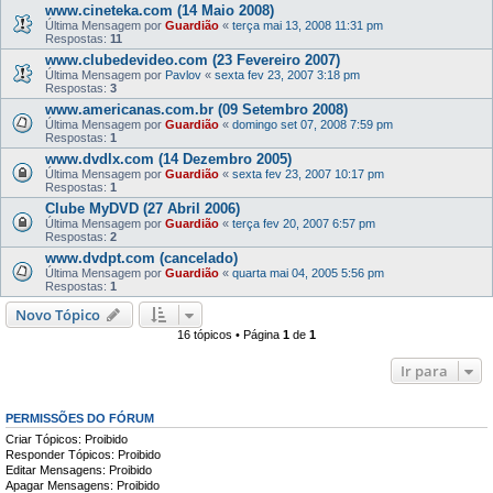
www.cineteka.com (14 Maio 2008)
Última Mensagem por
Guardião
«
terça mai 13, 2008 11:31 pm
Respostas:
11
www.clubedevideo.com (23 Fevereiro 2007)
Última Mensagem por
Pavlov
«
sexta fev 23, 2007 3:18 pm
Respostas:
3
www.americanas.com.br (09 Setembro 2008)
Última Mensagem por
Guardião
«
domingo set 07, 2008 7:59 pm
Respostas:
1
www.dvdlx.com (14 Dezembro 2005)
Última Mensagem por
Guardião
«
sexta fev 23, 2007 10:17 pm
Respostas:
1
Clube MyDVD (27 Abril 2006)
Última Mensagem por
Guardião
«
terça fev 20, 2007 6:57 pm
Respostas:
2
www.dvdpt.com (cancelado)
Última Mensagem por
Guardião
«
quarta mai 04, 2005 5:56 pm
Respostas:
1
Novo Tópico
16 tópicos • Página
1
de
1
Ir para
PERMISSÕES DO FÓRUM
Criar Tópicos: Proibido
Responder Tópicos: Proibido
Editar Mensagens: Proibido
Apagar Mensagens: Proibido