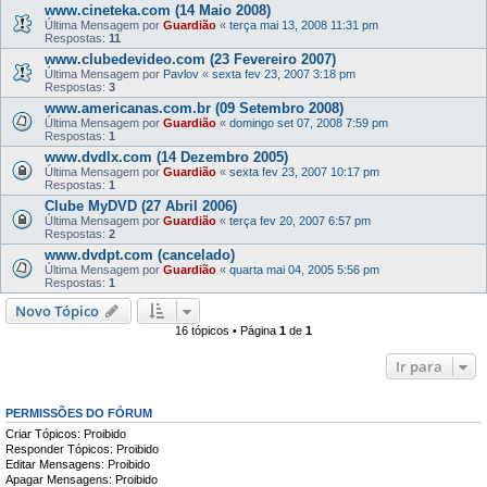
www.cineteka.com (14 Maio 2008)
Última Mensagem por
Guardião
«
terça mai 13, 2008 11:31 pm
Respostas:
11
www.clubedevideo.com (23 Fevereiro 2007)
Última Mensagem por
Pavlov
«
sexta fev 23, 2007 3:18 pm
Respostas:
3
www.americanas.com.br (09 Setembro 2008)
Última Mensagem por
Guardião
«
domingo set 07, 2008 7:59 pm
Respostas:
1
www.dvdlx.com (14 Dezembro 2005)
Última Mensagem por
Guardião
«
sexta fev 23, 2007 10:17 pm
Respostas:
1
Clube MyDVD (27 Abril 2006)
Última Mensagem por
Guardião
«
terça fev 20, 2007 6:57 pm
Respostas:
2
www.dvdpt.com (cancelado)
Última Mensagem por
Guardião
«
quarta mai 04, 2005 5:56 pm
Respostas:
1
Novo Tópico
16 tópicos • Página
1
de
1
Ir para
PERMISSÕES DO FÓRUM
Criar Tópicos: Proibido
Responder Tópicos: Proibido
Editar Mensagens: Proibido
Apagar Mensagens: Proibido