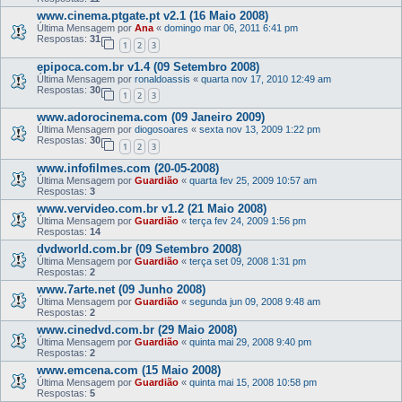
www.cinema.ptgate.pt v2.1 (16 Maio 2008)
Última Mensagem por
Ana
«
domingo mar 06, 2011 6:41 pm
Respostas:
31
1
2
3
epipoca.com.br v1.4 (09 Setembro 2008)
Última Mensagem por
ronaldoassis
«
quarta nov 17, 2010 12:49 am
Respostas:
30
1
2
3
www.adorocinema.com (09 Janeiro 2009)
Última Mensagem por
diogosoares
«
sexta nov 13, 2009 1:22 pm
Respostas:
30
1
2
3
www.infofilmes.com (20-05-2008)
Última Mensagem por
Guardião
«
quarta fev 25, 2009 10:57 am
Respostas:
3
www.vervideo.com.br v1.2 (21 Maio 2008)
Última Mensagem por
Guardião
«
terça fev 24, 2009 1:56 pm
Respostas:
14
dvdworld.com.br (09 Setembro 2008)
Última Mensagem por
Guardião
«
terça set 09, 2008 1:31 pm
Respostas:
2
www.7arte.net (09 Junho 2008)
Última Mensagem por
Guardião
«
segunda jun 09, 2008 9:48 am
Respostas:
2
www.cinedvd.com.br (29 Maio 2008)
Última Mensagem por
Guardião
«
quinta mai 29, 2008 9:40 pm
Respostas:
2
www.emcena.com (15 Maio 2008)
Última Mensagem por
Guardião
«
quinta mai 15, 2008 10:58 pm
Respostas:
5