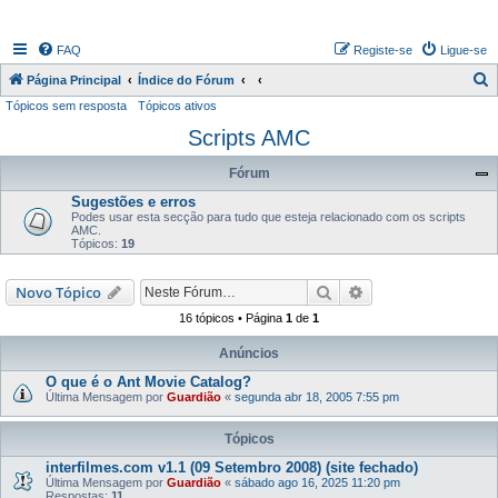
FAQ
Registe-se
Ligue-se
P
Página Principal
Índice do Fórum
Tópicos sem resposta
Tópicos ativos
e
Scripts AMC
s
q
Fórum
u
Sugestões e erros
i
Podes usar esta secção para tudo que esteja relacionado com os scripts
AMC.
s
Tópicos:
19
a
Pesquisar
Pesquisa avançada
Novo Tópico
r
16 tópicos • Página
1
de
1
Anúncios
O que é o Ant Movie Catalog?
Última Mensagem por
Guardião
«
segunda abr 18, 2005 7:55 pm
Tópicos
interfilmes.com v1.1 (09 Setembro 2008) (site fechado)
Última Mensagem por
Guardião
«
sábado ago 16, 2025 11:20 pm
Respostas:
11