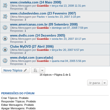
www.cineteka.com (14 Maio 2008)
Última Mensagem por
Guardião
«
terça mai 13, 2008 11:31 pm
Respostas:
11
www.clubedevideo.com (23 Fevereiro 2007)
Última Mensagem por
Pavlov
«
sexta fev 23, 2007 3:18 pm
Respostas:
3
www.americanas.com.br (09 Setembro 2008)
Última Mensagem por
Guardião
«
domingo set 07, 2008 7:59 pm
Respostas:
1
www.dvdlx.com (14 Dezembro 2005)
Última Mensagem por
Guardião
«
sexta fev 23, 2007 10:17 pm
Respostas:
1
Clube MyDVD (27 Abril 2006)
Última Mensagem por
Guardião
«
terça fev 20, 2007 6:57 pm
Respostas:
2
www.dvdpt.com (cancelado)
Última Mensagem por
Guardião
«
quarta mai 04, 2005 5:56 pm
Respostas:
1
Novo Tópico
16 tópicos • Página
1
de
1
Ir para
PERMISSÕES DO FÓRUM
Criar Tópicos: Proibido
Responder Tópicos: Proibido
Editar Mensagens: Proibido
Apagar Mensagens: Proibido