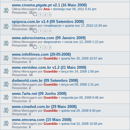
www.cinema.ptgate.pt v2.1 (16 Maio 2008)
Última Mensagem por
Ana
«
domingo mar 06, 2011 6:41 pm
Respostas:
31
1
2
3
epipoca.com.br v1.4 (09 Setembro 2008)
Última Mensagem por
ronaldoassis
«
quarta nov 17, 2010 12:49 am
Respostas:
30
1
2
3
www.adorocinema.com (09 Janeiro 2009)
Última Mensagem por
diogosoares
«
sexta nov 13, 2009 1:22 pm
Respostas:
30
1
2
3
www.infofilmes.com (20-05-2008)
Última Mensagem por
Guardião
«
quarta fev 25, 2009 10:57 am
Respostas:
3
www.vervideo.com.br v1.2 (21 Maio 2008)
Última Mensagem por
Guardião
«
terça fev 24, 2009 1:56 pm
Respostas:
14
dvdworld.com.br (09 Setembro 2008)
Última Mensagem por
Guardião
«
terça set 09, 2008 1:31 pm
Respostas:
2
www.7arte.net (09 Junho 2008)
Última Mensagem por
Guardião
«
segunda jun 09, 2008 9:48 am
Respostas:
2
www.cinedvd.com.br (29 Maio 2008)
Última Mensagem por
Guardião
«
quinta mai 29, 2008 9:40 pm
Respostas:
2
www.emcena.com (15 Maio 2008)
Última Mensagem por
Guardião
«
quinta mai 15, 2008 10:58 pm
Respostas:
5