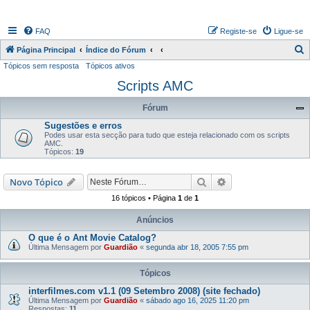
FAQ
Registe-se
Ligue-se
P
Página Principal
Índice do Fórum
Tópicos sem resposta
Tópicos ativos
e
Scripts AMC
s
q
Fórum
u
Sugestões e erros
i
Podes usar esta secção para tudo que esteja relacionado com os scripts
AMC.
s
Tópicos:
19
a
Pesquisar
Pesquisa avançada
Novo Tópico
r
16 tópicos • Página
1
de
1
Anúncios
O que é o Ant Movie Catalog?
Última Mensagem por
Guardião
«
segunda abr 18, 2005 7:55 pm
Tópicos
interfilmes.com v1.1 (09 Setembro 2008) (site fechado)
Última Mensagem por
Guardião
«
sábado ago 16, 2025 11:20 pm
Respostas:
11